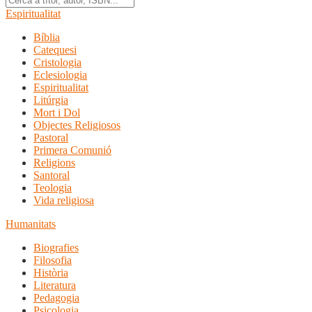
Espiritualitat
Bíblia
Catequesi
Cristologia
Eclesiologia
Espiritualitat
Litúrgia
Mort i Dol
Objectes Religiosos
Pastoral
Primera Comunió
Religions
Santoral
Teologia
Vida religiosa
Humanitats
Biografies
Filosofia
Història
Literatura
Pedagogia
Psicologia