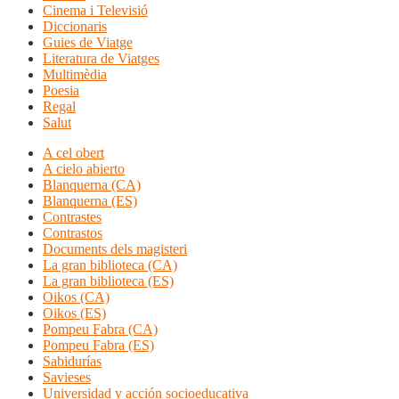
Cinema i Televisió
Diccionaris
Guies de Viatge
Literatura de Viatges
Multimèdia
Poesia
Regal
Salut
A cel obert
A cielo abierto
Blanquerna (CA)
Blanquerna (ES)
Contrastes
Contrastos
Documents dels magisteri
La gran biblioteca (CA)
La gran biblioteca (ES)
Oikos (CA)
Oikos (ES)
Pompeu Fabra (CA)
Pompeu Fabra (ES)
Sabidurías
Savieses
Universidad y acción socioeducativa