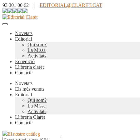
93 301 00 62 |
EDITORIAL@CLARET.CAT
Novetats
Editorial
Qui som?
La Missa
Activitats
Ecoedició
Llibreria claret
Contacte
Novetats
Els més venuts
Editorial
Qui som?
La Missa
Activitats
Llibreria Claret
Contacte
El nostre catàleg