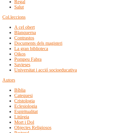
Regal
Salut
Col.leccions
A cel obert
Blanquerna
Contrastos
Documents dels magisteri
La gran biblioteca
Oikos
Pompeu Fabra
Savieses
Universitat i acció socioeducativa
Autors
Bíblia
Catequesi
Cristologia
Eclesiologia
Espiritualitat
Litúrgia
Mort i Dol
Objectes Religiosos
Pastoral