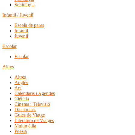
Sociologia
Infantil / Juvenil
Escola de pares
Infantil
Juvenil
Escolar
Escolar
Altres
Altres
Anglès
Art
Calendaris i Agendes
Ciència
Cinema i Televisió
Diccionaris
Guies de Viatge
Literatura de Viatges
Multimèdia
Poesia