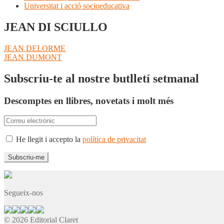
Universitat i acció socioeducativa
JEAN DI SCIULLO
Navegació
Entrada
JEAN DELORME
anterior:
Pròxima
JEAN DUMONT
d'entrades
entrada:
Subscriu-te al nostre butlletí setmanal
Descomptes en llibres, novetats i molt més
He llegit i accepto la
política de privacitat
Segueix-nos
© 2026 Editorial Claret