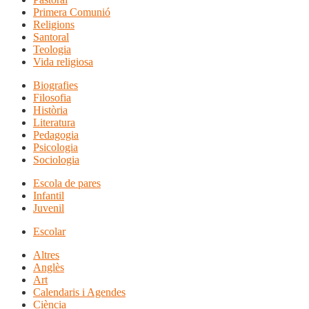
Primera Comunió
Religions
Santoral
Teologia
Vida religiosa
Biografies
Filosofia
Història
Literatura
Pedagogia
Psicologia
Sociologia
Escola de pares
Infantil
Juvenil
Escolar
Altres
Anglès
Art
Calendaris i Agendes
Ciència