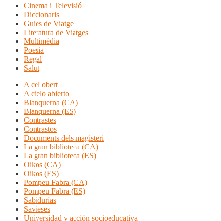
Cinema i Televisió
Diccionaris
Guies de Viatge
Literatura de Viatges
Multimèdia
Poesia
Regal
Salut
A cel obert
A cielo abierto
Blanquerna (CA)
Blanquerna (ES)
Contrastes
Contrastos
Documents dels magisteri
La gran biblioteca (CA)
La gran biblioteca (ES)
Oikos (CA)
Oikos (ES)
Pompeu Fabra (CA)
Pompeu Fabra (ES)
Sabidurías
Savieses
Universidad y acción socioeducativa