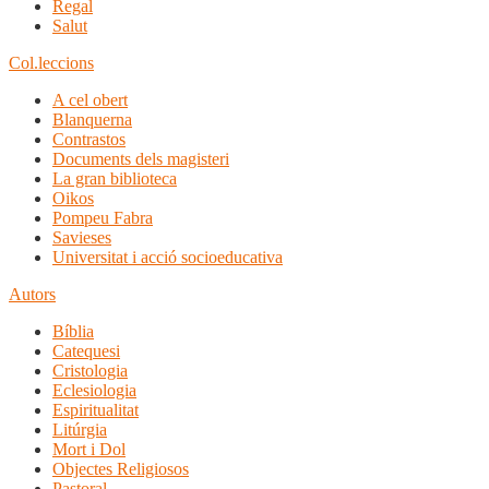
Regal
Salut
Col.leccions
A cel obert
Blanquerna
Contrastos
Documents dels magisteri
La gran biblioteca
Oikos
Pompeu Fabra
Savieses
Universitat i acció socioeducativa
Autors
Bíblia
Catequesi
Cristologia
Eclesiologia
Espiritualitat
Litúrgia
Mort i Dol
Objectes Religiosos
Pastoral