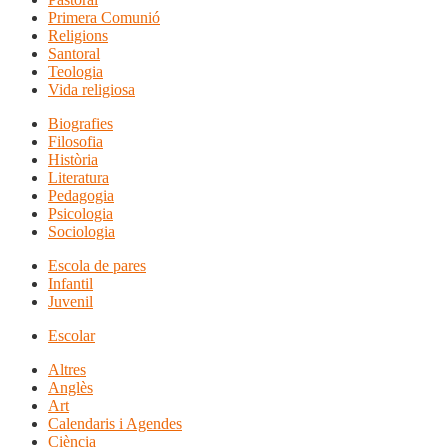
Primera Comunió
Religions
Santoral
Teologia
Vida religiosa
Biografies
Filosofia
Història
Literatura
Pedagogia
Psicologia
Sociologia
Escola de pares
Infantil
Juvenil
Escolar
Altres
Anglès
Art
Calendaris i Agendes
Ciència