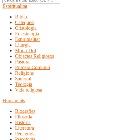
Espiritualitat
Bíblia
Catequesi
Cristologia
Eclesiologia
Espiritualitat
Litúrgia
Mort i Dol
Objectes Religiosos
Pastoral
Primera Comunió
Religions
Santoral
Teologia
Vida religiosa
Humanitats
Biografies
Filosofia
Història
Literatura
Pedagogia
Psicologia