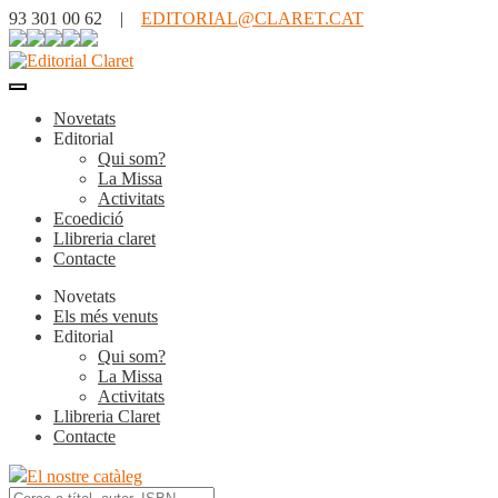
93 301 00 62 |
EDITORIAL@CLARET.CAT
Novetats
Editorial
Qui som?
La Missa
Activitats
Ecoedició
Llibreria claret
Contacte
Novetats
Els més venuts
Editorial
Qui som?
La Missa
Activitats
Llibreria Claret
Contacte
El nostre catàleg