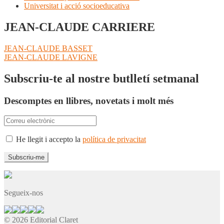
Universitat i acció socioeducativa
JEAN-CLAUDE CARRIERE
Navegació
Entrada
JEAN-CLAUDE BASSET
anterior:
Pròxima
JEAN-CLAUDE LAVIGNE
d'entrades
entrada:
Subscriu-te al nostre butlletí setmanal
Descomptes en llibres, novetats i molt més
He llegit i accepto la
política de privacitat
Segueix-nos
© 2026 Editorial Claret