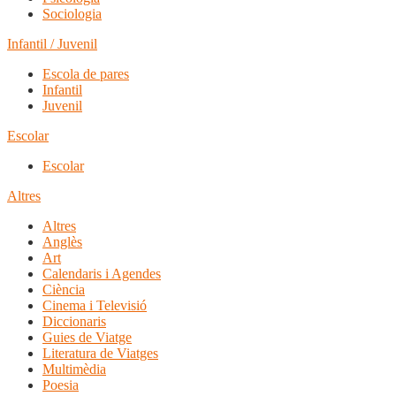
Sociologia
Infantil / Juvenil
Escola de pares
Infantil
Juvenil
Escolar
Escolar
Altres
Altres
Anglès
Art
Calendaris i Agendes
Ciència
Cinema i Televisió
Diccionaris
Guies de Viatge
Literatura de Viatges
Multimèdia
Poesia