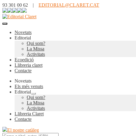
93 301 00 62 |
EDITORIAL@CLARET.CAT
Novetats
Editorial
Qui som?
La Missa
Activitats
Ecoedició
Llibreria claret
Contacte
Novetats
Els més venuts
Editorial
Expandeix
Qui som?
el
La Missa
menú
Activitats
secundari
Llibreria Claret
Contacte
El nostre catàleg