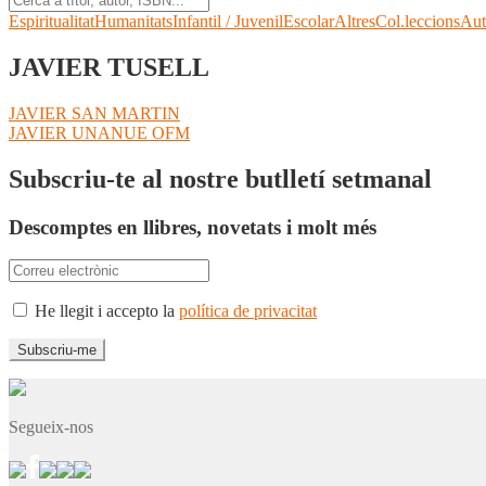
Espiritualitat
Humanitats
Infantil / Juvenil
Escolar
Altres
Col.leccions
Aut
JAVIER TUSELL
Navegació
Entrada
JAVIER SAN MARTIN
anterior:
Pròxima
JAVIER UNANUE OFM
d'entrades
entrada:
Subscriu-te al nostre butlletí setmanal
Descomptes en llibres, novetats i molt més
He llegit i accepto la
política de privacitat
Segueix-nos