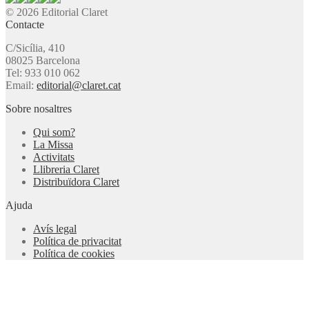
© 2026 Editorial Claret
Contacte
C/Sicília, 410
08025 Barcelona
Tel: 933 010 062
Email:
editorial@claret.cat
Sobre nosaltres
Qui som?
La Missa
Activitats
Llibreria Claret
Distribuïdora Claret
Ajuda
Avís legal
Política de privacitat
Política de cookies