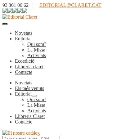
93 301 00 62 |
EDITORIAL@CLARET.CAT
Novetats
Editorial
Qui som?
La Missa
Activitats
Ecoedició
Llibreria claret
Contacte
Novetats
Els més venuts
Editorial
Expandeix
Qui som?
el
La Missa
menú
Activitats
secundari
Llibreria Claret
Contacte
El nostre catàleg