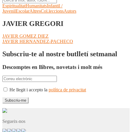
Espiritualitat
Humanitats
Infantil /
Juvenil
Escolar
Altres
Col.leccions
Autors
JAVIER GREGORI
Navegació
Entrada
JAVIER GOMEZ DIEZ
anterior:
Pròxima
JAVIER HERNANDEZ-PACHECO
d'entrades
entrada:
Subscriu-te al nostre butlletí setmanal
Descomptes en llibres, novetats i molt més
He llegit i accepto la
política de privacitat
Segueix-nos