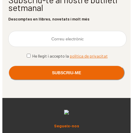
setmanal
Descomptes en llibres, novetats i molt més
He llegit i accepto la
política de privacitat
Segueix-nos