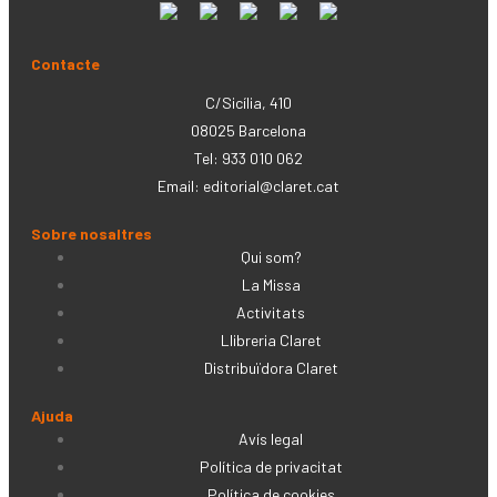
Contacte
C/Sicília, 410
08025 Barcelona
Tel: 933 010 062
Email:
editorial@claret.cat
Sobre nosaltres
Qui som?
La Missa
Activitats
Llibreria Claret
Distribuïdora Claret
Ajuda
Avís legal
Política de privacitat
Política de cookies