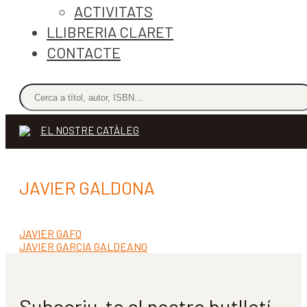
ACTIVITATS
LLIBRERIA CLARET
CONTACTE
EL NOSTRE CATÀLEG
JAVIER GALDONA
Entrada
JAVIER GAFO
Navegació
anterior:
Pròxima
JAVIER GARCIA GALDEANO
d'entrades
entrada:
Subscriu-te al nostre butlletí