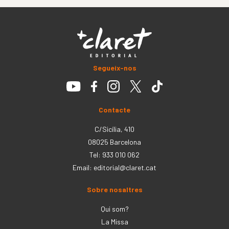
Segueix-nos
Contacte
C/Sicília, 410
08025 Barcelona
Tel: 933 010 062
Email:
editorial@claret.cat
Sobre nosaltres
Qui som?
La Missa