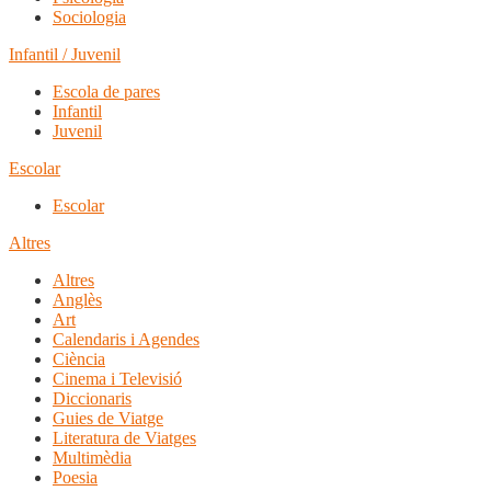
Sociologia
Infantil / Juvenil
Escola de pares
Infantil
Juvenil
Escolar
Escolar
Altres
Altres
Anglès
Art
Calendaris i Agendes
Ciència
Cinema i Televisió
Diccionaris
Guies de Viatge
Literatura de Viatges
Multimèdia
Poesia