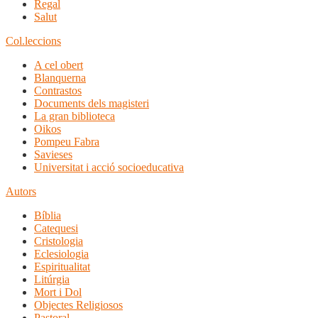
Regal
Salut
Col.leccions
A cel obert
Blanquerna
Contrastos
Documents dels magisteri
La gran biblioteca
Oikos
Pompeu Fabra
Savieses
Universitat i acció socioeducativa
Autors
Bíblia
Catequesi
Cristologia
Eclesiologia
Espiritualitat
Litúrgia
Mort i Dol
Objectes Religiosos
Pastoral