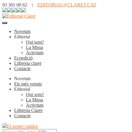
93 301 00 62 |
EDITORIAL@CLARET.CAT
Novetats
Editorial
Qui som?
La Missa
Activitats
Ecoedició
Llibreria claret
Contacte
Novetats
Els més venuts
Editorial
Qui som?
La Missa
Activitats
Llibreria Claret
Contacte
El nostre catàleg