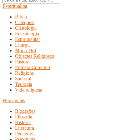
Espiritualitat
Bíblia
Catequesi
Cristologia
Eclesiologia
Espiritualitat
Litúrgia
Mort i Dol
Objectes Religiosos
Pastoral
Primera Comunió
Religions
Santoral
Teologia
Vida religiosa
Humanitats
Biografies
Filosofia
Història
Literatura
Pedagogia
Psicologia