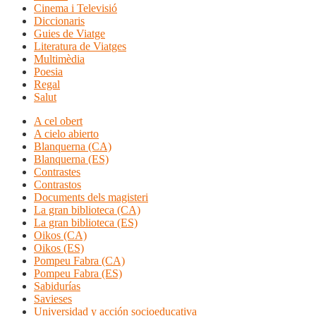
Cinema i Televisió
Diccionaris
Guies de Viatge
Literatura de Viatges
Multimèdia
Poesia
Regal
Salut
A cel obert
A cielo abierto
Blanquerna (CA)
Blanquerna (ES)
Contrastes
Contrastos
Documents dels magisteri
La gran biblioteca (CA)
La gran biblioteca (ES)
Oikos (CA)
Oikos (ES)
Pompeu Fabra (CA)
Pompeu Fabra (ES)
Sabidurías
Savieses
Universidad y acción socioeducativa