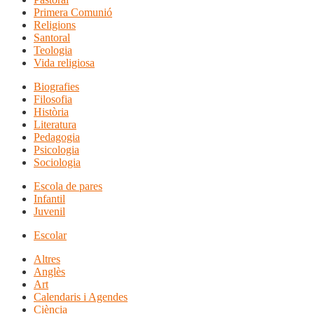
Primera Comunió
Religions
Santoral
Teologia
Vida religiosa
Biografies
Filosofia
Història
Literatura
Pedagogia
Psicologia
Sociologia
Escola de pares
Infantil
Juvenil
Escolar
Altres
Anglès
Art
Calendaris i Agendes
Ciència