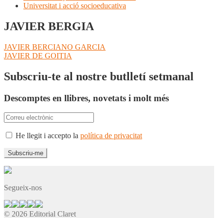
Universitat i acció socioeducativa
JAVIER BERGIA
Navegació
Entrada
JAVIER BERCIANO GARCIA
anterior:
Pròxima
JAVIER DE GOITIA
d'entrades
entrada:
Subscriu-te al nostre butlletí setmanal
Descomptes en llibres, novetats i molt més
He llegit i accepto la
política de privacitat
Segueix-nos
© 2026 Editorial Claret