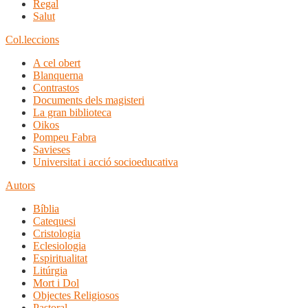
Regal
Salut
Col.leccions
A cel obert
Blanquerna
Contrastos
Documents dels magisteri
La gran biblioteca
Oikos
Pompeu Fabra
Savieses
Universitat i acció socioeducativa
Autors
Bíblia
Catequesi
Cristologia
Eclesiologia
Espiritualitat
Litúrgia
Mort i Dol
Objectes Religiosos
Pastoral