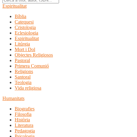
Espiritualitat
Bíblia
Catequesi
Cristologia
Eclesiologia
Espiritualitat
Litúrgia
Mort i Dol
Objectes Religiosos
Pastoral
Primera Comunió
Religions
Santoral
Teologia
Vida religiosa
Humanitats
Biografies
Filosofia
Història
Literatura
Pedagogia
Psicologia