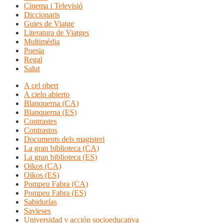
Cinema i Televisió
Diccionaris
Guies de Viatge
Literatura de Viatges
Multimèdia
Poesia
Regal
Salut
A cel obert
A cielo abierto
Blanquerna (CA)
Blanquerna (ES)
Contrastes
Contrastos
Documents dels magisteri
La gran biblioteca (CA)
La gran biblioteca (ES)
Oikos (CA)
Oikos (ES)
Pompeu Fabra (CA)
Pompeu Fabra (ES)
Sabidurías
Savieses
Universidad y acción socioeducativa