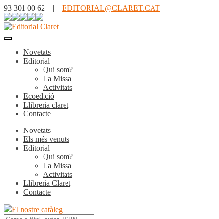
93 301 00 62 |
EDITORIAL@CLARET.CAT
Novetats
Editorial
Qui som?
La Missa
Activitats
Ecoedició
Llibreria claret
Contacte
Novetats
Els més venuts
Editorial
Qui som?
La Missa
Activitats
Llibreria Claret
Contacte
El nostre catàleg