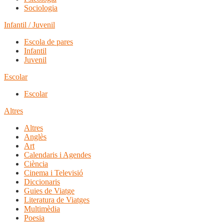
Sociologia
Infantil / Juvenil
Escola de pares
Infantil
Juvenil
Escolar
Escolar
Altres
Altres
Anglès
Art
Calendaris i Agendes
Ciència
Cinema i Televisió
Diccionaris
Guies de Viatge
Literatura de Viatges
Multimèdia
Poesia