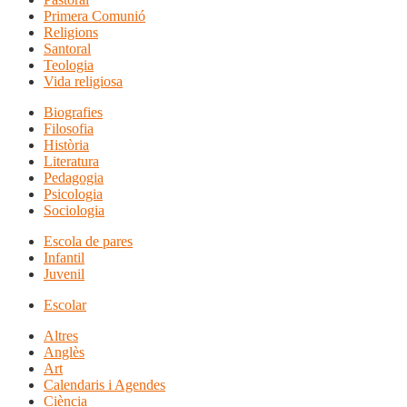
Primera Comunió
Religions
Santoral
Teologia
Vida religiosa
Biografies
Filosofia
Història
Literatura
Pedagogia
Psicologia
Sociologia
Escola de pares
Infantil
Juvenil
Escolar
Altres
Anglès
Art
Calendaris i Agendes
Ciència