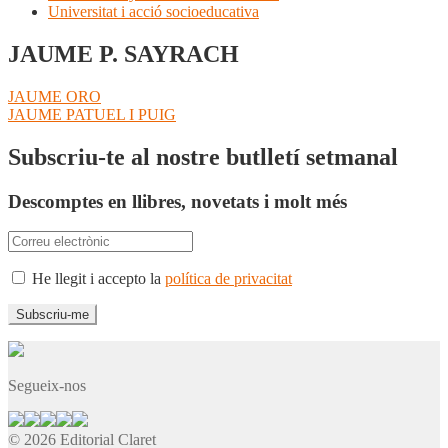
Universitat i acció socioeducativa
JAUME P. SAYRACH
Navegació
Entrada
JAUME ORO
anterior:
Pròxima
JAUME PATUEL I PUIG
d'entrades
entrada:
Subscriu-te al nostre butlletí setmanal
Descomptes en llibres, novetats i molt més
He llegit i accepto la
política de privacitat
Segueix-nos
© 2026 Editorial Claret