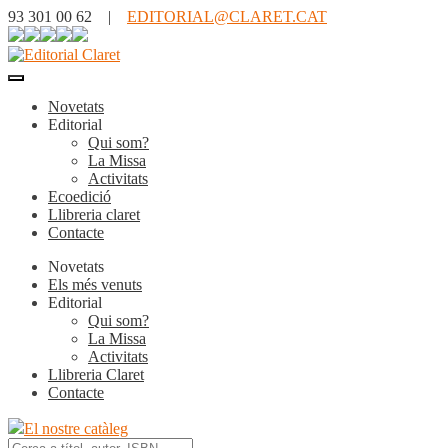
93 301 00 62 |
EDITORIAL@CLARET.CAT
Novetats
Editorial
Qui som?
La Missa
Activitats
Ecoedició
Llibreria claret
Contacte
Novetats
Els més venuts
Editorial
Qui som?
La Missa
Activitats
Llibreria Claret
Contacte
El nostre catàleg