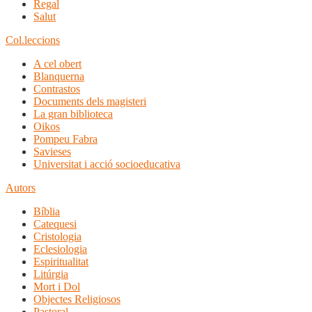
Regal
Salut
Col.leccions
A cel obert
Blanquerna
Contrastos
Documents dels magisteri
La gran biblioteca
Oikos
Pompeu Fabra
Savieses
Universitat i acció socioeducativa
Autors
Bíblia
Catequesi
Cristologia
Eclesiologia
Espiritualitat
Litúrgia
Mort i Dol
Objectes Religiosos
Pastoral