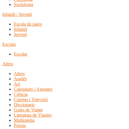
Sociologia
Infantil / Juvenil
Escola de pares
Infantil
Juvenil
Escolar
Escolar
Altres
Altres
Anglès
Art
Calendaris i Agendes
Ciència
Cinema i Televisió
Diccionaris
Guies de Viatge
Literatura de Viatges
Multimèdia
Poesia