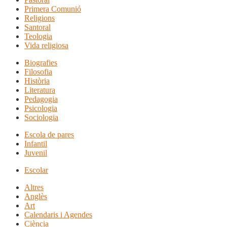
Primera Comunió
Religions
Santoral
Teologia
Vida religiosa
Biografies
Filosofia
Història
Literatura
Pedagogia
Psicologia
Sociologia
Escola de pares
Infantil
Juvenil
Escolar
Altres
Anglès
Art
Calendaris i Agendes
Ciència