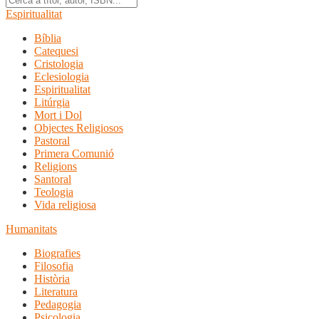
Espiritualitat
Bíblia
Catequesi
Cristologia
Eclesiologia
Espiritualitat
Litúrgia
Mort i Dol
Objectes Religiosos
Pastoral
Primera Comunió
Religions
Santoral
Teologia
Vida religiosa
Humanitats
Biografies
Filosofia
Història
Literatura
Pedagogia
Psicologia