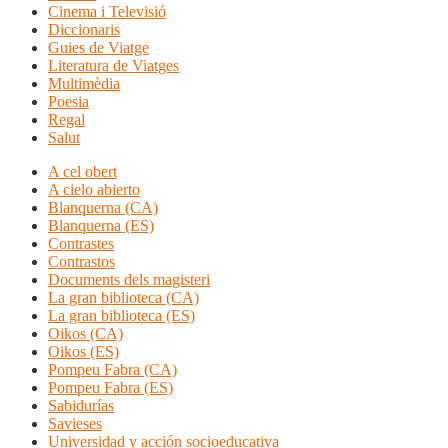
Cinema i Televisió
Diccionaris
Guies de Viatge
Literatura de Viatges
Multimèdia
Poesia
Regal
Salut
A cel obert
A cielo abierto
Blanquerna (CA)
Blanquerna (ES)
Contrastes
Contrastos
Documents dels magisteri
La gran biblioteca (CA)
La gran biblioteca (ES)
Oikos (CA)
Oikos (ES)
Pompeu Fabra (CA)
Pompeu Fabra (ES)
Sabidurías
Savieses
Universidad y acción socioeducativa