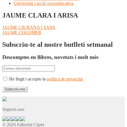
Universitat i acció socioeducativa
JAUME CLARA I ARISA
Navegació
Entrada
JAUME CIURANA I SANS
anterior:
Pròxima
JAUME COLOMER
d'entrades
entrada:
Subscriu-te al nostre butlletí setmanal
Descomptes en llibres, novetats i molt més
He llegit i accepto la
política de privacitat
Segueix-nos
© 2026 Editorial Claret