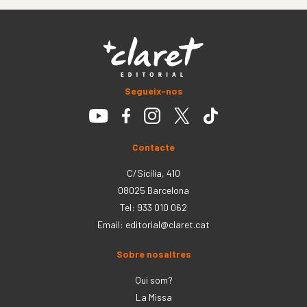
Segueix-nos
Contacte
C/Sicília, 410
08025 Barcelona
Tel: 933 010 062
Email:
editorial@claret.cat
Sobre nosaltres
Qui som?
La Missa