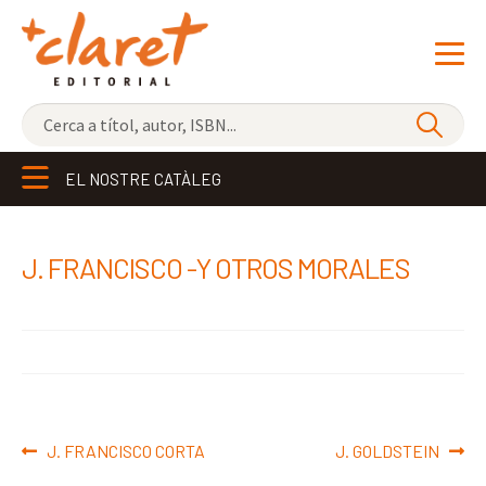
NOVETATS
EL NOSTRE CATÀLEG
ELS MÉS VENUTS
EDITORIAL
Exp
J. FRANCISCO -Y OTROS MORALES
el
LLIBRERIA CLARET
me
CONTACTE
sec
Navegació
Entrada
Pròxima
J. FRANCISCO CORTA
J. GOLDSTEIN
d'entrades
anterior:
entrada: