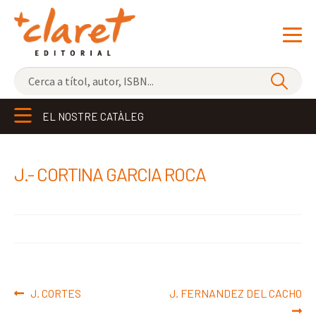
NOVETATS
EL NOSTRE CATÀLEG
ELS MÉS VENUTS
EDITORIAL
Exp
J.- CORTINA GARCIA ROCA
el
LLIBRERIA CLARET
me
CONTACTE
sec
Navegació
Entrada
Pròxima
J. CORTES
J. FERNANDEZ DEL CACHO
d'entrades
anterior:
entrada: