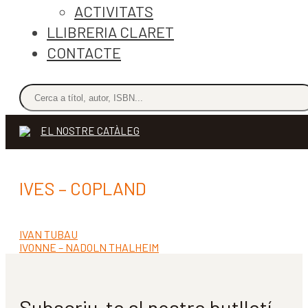
ACTIVITATS
LLIBRERIA CLARET
CONTACTE
EL NOSTRE CATÀLEG
IVES – COPLAND
Entrada
IVAN TUBAU
Navegació
anterior:
Pròxima
IVONNE – NADOLN THALHEIM
d'entrades
entrada:
Subscriu-te al nostre butlletí