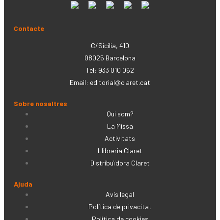
Contacte
C/Sicília, 410
08025 Barcelona
Tel: 933 010 062
Email:
editorial@claret.cat
Sobre nosaltres
Qui som?
La Missa
Activitats
Llibreria Claret
Distribuïdora Claret
Ajuda
Avís legal
Política de privacitat
Política de cookies