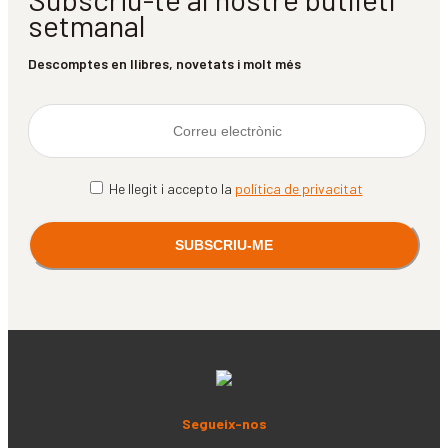
setmanal
Descomptes en llibres, novetats i molt més
He llegit i accepto la
política de privacitat
Segueix-nos