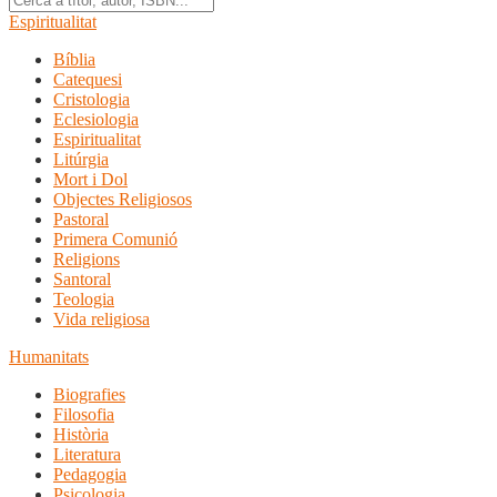
Espiritualitat
Bíblia
Catequesi
Cristologia
Eclesiologia
Espiritualitat
Litúrgia
Mort i Dol
Objectes Religiosos
Pastoral
Primera Comunió
Religions
Santoral
Teologia
Vida religiosa
Humanitats
Biografies
Filosofia
Història
Literatura
Pedagogia
Psicologia