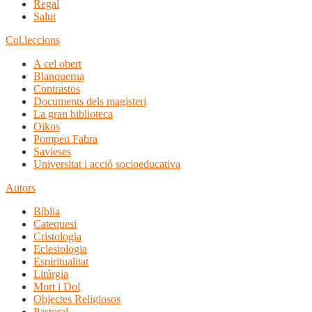
Regal
Salut
Col.leccions
A cel obert
Blanquerna
Contrastos
Documents dels magisteri
La gran biblioteca
Oikos
Pompeu Fabra
Savieses
Universitat i acció socioeducativa
Autors
Bíblia
Catequesi
Cristologia
Eclesiologia
Espiritualitat
Litúrgia
Mort i Dol
Objectes Religiosos
Pastoral