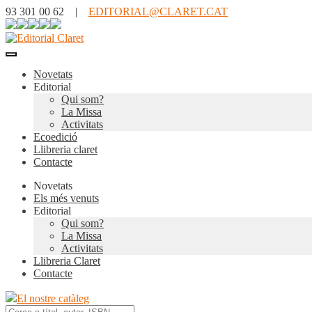
93 301 00 62 |
EDITORIAL@CLARET.CAT
Novetats
Editorial
Qui som?
La Missa
Activitats
Ecoedició
Llibreria claret
Contacte
Novetats
Els més venuts
Editorial
Qui som?
La Missa
Activitats
Llibreria Claret
Contacte
El nostre catàleg