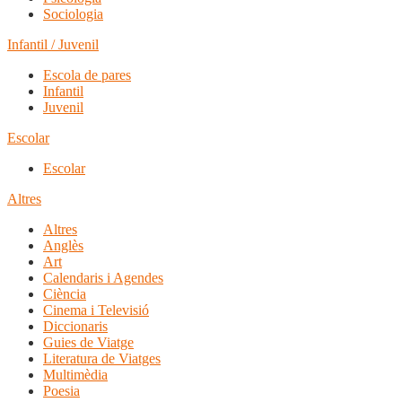
Sociologia
Infantil / Juvenil
Escola de pares
Infantil
Juvenil
Escolar
Escolar
Altres
Altres
Anglès
Art
Calendaris i Agendes
Ciència
Cinema i Televisió
Diccionaris
Guies de Viatge
Literatura de Viatges
Multimèdia
Poesia