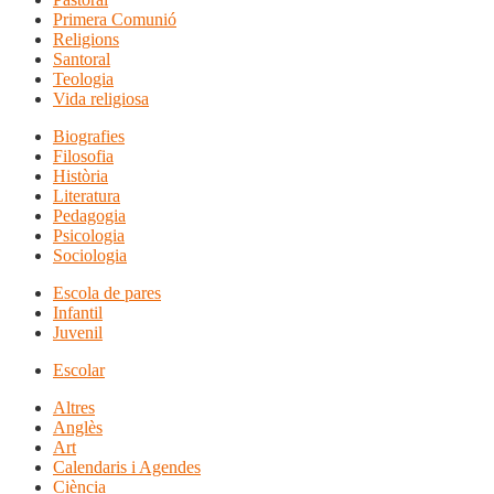
Primera Comunió
Religions
Santoral
Teologia
Vida religiosa
Biografies
Filosofia
Història
Literatura
Pedagogia
Psicologia
Sociologia
Escola de pares
Infantil
Juvenil
Escolar
Altres
Anglès
Art
Calendaris i Agendes
Ciència