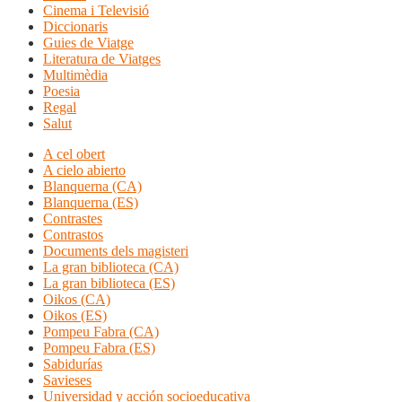
Cinema i Televisió
Diccionaris
Guies de Viatge
Literatura de Viatges
Multimèdia
Poesia
Regal
Salut
A cel obert
A cielo abierto
Blanquerna (CA)
Blanquerna (ES)
Contrastes
Contrastos
Documents dels magisteri
La gran biblioteca (CA)
La gran biblioteca (ES)
Oikos (CA)
Oikos (ES)
Pompeu Fabra (CA)
Pompeu Fabra (ES)
Sabidurías
Savieses
Universidad y acción socioeducativa