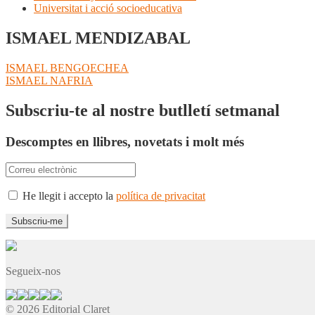
Universitat i acció socioeducativa
ISMAEL MENDIZABAL
Navegació
Entrada
ISMAEL BENGOECHEA
anterior:
Pròxima
ISMAEL NAFRIA
d'entrades
entrada:
Subscriu-te al nostre butlletí setmanal
Descomptes en llibres, novetats i molt més
He llegit i accepto la
política de privacitat
Segueix-nos
© 2026 Editorial Claret