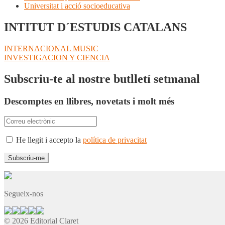
Universitat i acció socioeducativa
INTITUT D´ESTUDIS CATALANS
Navegació
Entrada
INTERNACIONAL MUSIC
anterior:
Pròxima
INVESTIGACION Y CIENCIA
d'entrades
entrada:
Subscriu-te al nostre butlletí setmanal
Descomptes en llibres, novetats i molt més
He llegit i accepto la
política de privacitat
Segueix-nos
© 2026 Editorial Claret