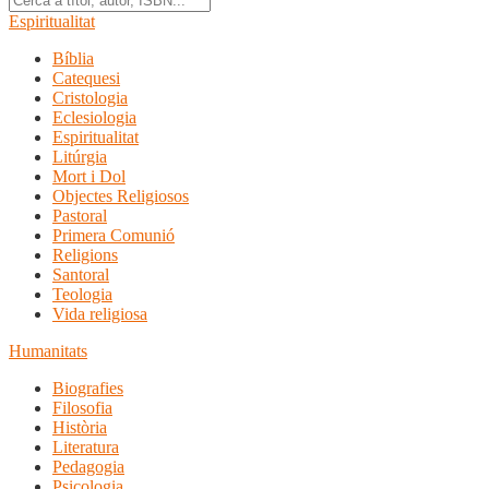
Espiritualitat
Bíblia
Catequesi
Cristologia
Eclesiologia
Espiritualitat
Litúrgia
Mort i Dol
Objectes Religiosos
Pastoral
Primera Comunió
Religions
Santoral
Teologia
Vida religiosa
Humanitats
Biografies
Filosofia
Història
Literatura
Pedagogia
Psicologia