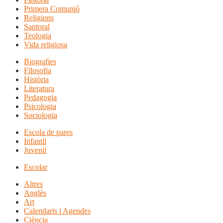
Primera Comunió
Religions
Santoral
Teologia
Vida religiosa
Biografies
Filosofia
Història
Literatura
Pedagogia
Psicologia
Sociologia
Escola de pares
Infantil
Juvenil
Escolar
Altres
Anglès
Art
Calendaris i Agendes
Ciència