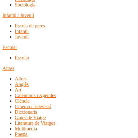
Sociologia
Infantil / Juvenil
Escola de pares
Infantil
Juvenil
Escolar
Escolar
Altres
Altres
Anglès
Art
Calendaris i Agendes
Ciència
Cinema i Televisió
Diccionaris
Guies de Viatge
Literatura de Viatges
Multimèdia
Poesia