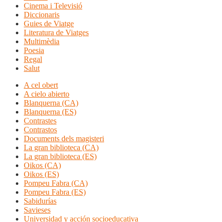
Cinema i Televisió
Diccionaris
Guies de Viatge
Literatura de Viatges
Multimèdia
Poesia
Regal
Salut
A cel obert
A cielo abierto
Blanquerna (CA)
Blanquerna (ES)
Contrastes
Contrastos
Documents dels magisteri
La gran biblioteca (CA)
La gran biblioteca (ES)
Oikos (CA)
Oikos (ES)
Pompeu Fabra (CA)
Pompeu Fabra (ES)
Sabidurías
Savieses
Universidad y acción socioeducativa