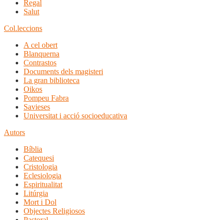
Regal
Salut
Col.leccions
A cel obert
Blanquerna
Contrastos
Documents dels magisteri
La gran biblioteca
Oikos
Pompeu Fabra
Savieses
Universitat i acció socioeducativa
Autors
Bíblia
Catequesi
Cristologia
Eclesiologia
Espiritualitat
Litúrgia
Mort i Dol
Objectes Religiosos
Pastoral