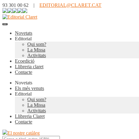
93 301 00 62 |
EDITORIAL@CLARET.CAT
Novetats
Editorial
Qui som?
La Missa
Activitats
Ecoedició
Llibreria claret
Contacte
Novetats
Els més venuts
Editorial
Qui som?
La Missa
Activitats
Llibreria Claret
Contacte
El nostre catàleg