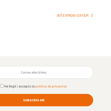
Pròxima
INTERMON-OXFAM
entrada:
He llegit i accepto la
política de privacitat