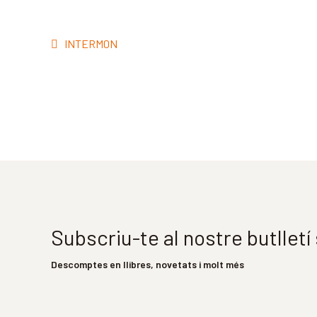
Navegació
Entrada
INTERM0N
d'entrades
anterior:
Subscriu-te al nostre butllet
Descomptes en llibres, novetats i molt més