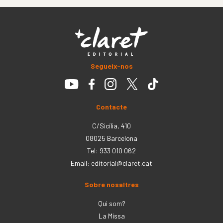
Segueix-nos
Contacte
C/Sicília, 410
08025 Barcelona
Tel: 933 010 062
Email:
editorial@claret.cat
Sobre nosaltres
Qui som?
La Missa