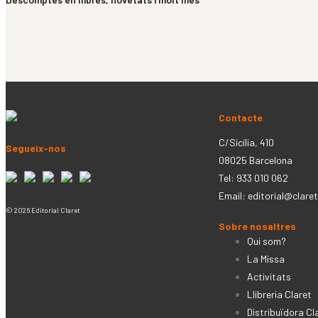
Contacte
C/Sicília, 410
Segueix-nos
08025 Barcelona
Tel: 933 010 062
Email:
editorial@claret
© 2026 Editorial Claret
Sobre nosaltres
Qui som?
La Missa
Activitats
Llibreria Claret
Distribuïdora Cl