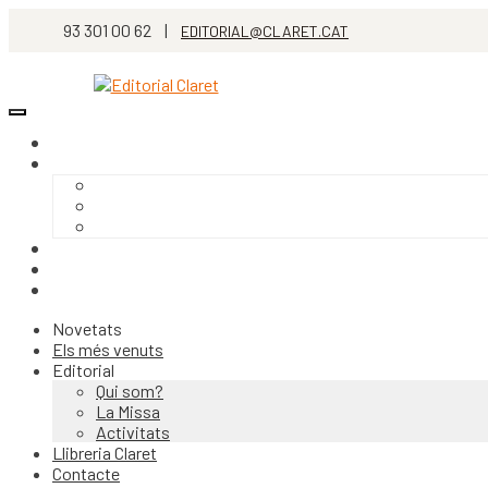
93 301 00 62 |
EDITORIAL@CLARET.CAT
Novetats
Els més venuts
Editorial
Qui som?
La Missa
Activitats
Llibreria Claret
Contacte