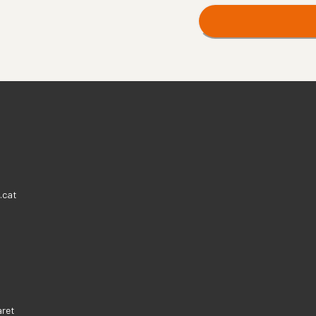
.cat
aret