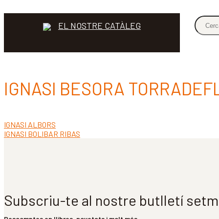
EL NOSTRE CATÀLEG
IGNASI BESORA TORRADEF
Entrada
IGNASI ALBORS
Navegació
anterior:
Pròxima
IGNASI BOLIBAR RIBAS
d'entrades
entrada:
Subscriu-te al nostre butlletí set
Descomptes en llibres, novetats i molt més