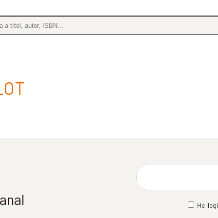
LOT
manal
He lleg