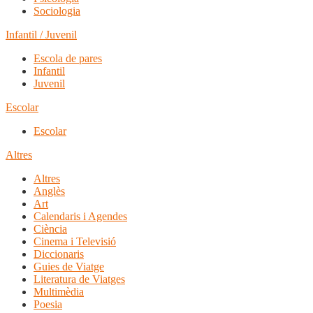
Sociologia
Infantil / Juvenil
Escola de pares
Infantil
Juvenil
Escolar
Escolar
Altres
Altres
Anglès
Art
Calendaris i Agendes
Ciència
Cinema i Televisió
Diccionaris
Guies de Viatge
Literatura de Viatges
Multimèdia
Poesia