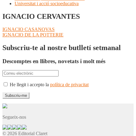
Universitat i acció socioeducativa
IGNACIO CERVANTES
Navegació
Entrada
IGNACIO CASANOVAS
anterior:
Pròxima
IGNACIO DE LA POTTERIE
d'entrades
entrada:
Subscriu-te al nostre butlletí setmanal
Descomptes en llibres, novetats i molt més
He llegit i accepto la
política de privacitat
Segueix-nos
© 2026 Editorial Claret