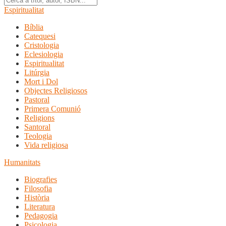
Espiritualitat
Bíblia
Catequesi
Cristologia
Eclesiologia
Espiritualitat
Litúrgia
Mort i Dol
Objectes Religiosos
Pastoral
Primera Comunió
Religions
Santoral
Teologia
Vida religiosa
Humanitats
Biografies
Filosofia
Història
Literatura
Pedagogia
Psicologia