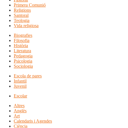
Primera Comunió
Religions
Santoral
Teologia
Vida religiosa
Biografies
Filosofia
Història
Literatura
Pedagogia
Psicologia
Sociologia
Escola de pares
Infantil
Juvenil
Escolar
Altres
Anglès
Art
Calendaris i Agendes
Ciència