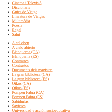
Cinema i Televisió
Diccionaris
Guies de Viatge
Literatura de Viatges
Multimèdia
Poesia
Regal
Salut
A cel obert
A cielo abierto
Blanquerna (CA)
Blanquerna (ES)
Contrastes
Contrastos
Documents dels magisteri
La gran biblioteca (CA)
La gran biblioteca (ES)
Oikos (CA)
Oikos (ES)
Pompeu Fabra (CA)
Pompeu Fabra (ES)
Sabidurías
Savieses
Universidad y acción socioeducativa