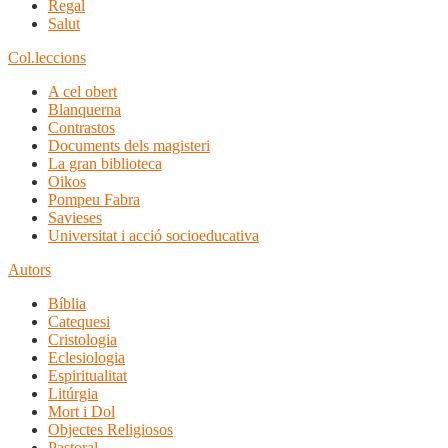
Regal
Salut
Col.leccions
A cel obert
Blanquerna
Contrastos
Documents dels magisteri
La gran biblioteca
Oikos
Pompeu Fabra
Savieses
Universitat i acció socioeducativa
Autors
Bíblia
Catequesi
Cristologia
Eclesiologia
Espiritualitat
Litúrgia
Mort i Dol
Objectes Religiosos
Pastoral