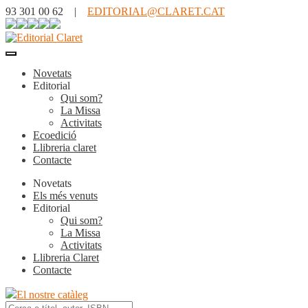
93 301 00 62 |
EDITORIAL@CLARET.CAT
Novetats
Editorial
Qui som?
La Missa
Activitats
Ecoedició
Llibreria claret
Contacte
Novetats
Els més venuts
Editorial
Qui som?
La Missa
Activitats
Llibreria Claret
Contacte
El nostre catàleg