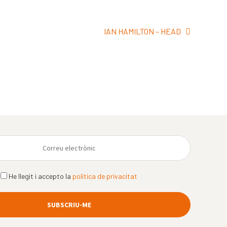
Pròxima
IAN HAMILTON – HEAD
entrada:
He llegit i accepto la
política de privacitat