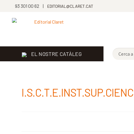
93 301 00 62 |
EDITORIAL@CLARET.CAT
EL NOSTRE CATÀLEG
I.S.C.T.E.INST.SUP.CIE