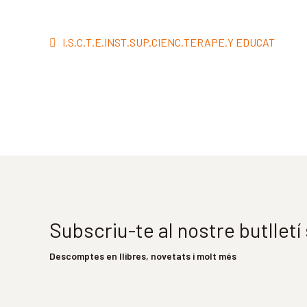
Navegació
Entrada
I.S.C.T.E.INST.SUP.CIENC.TERAPE.Y EDUCAT
d'entrades
anterior:
Subscriu-te al nostre butllet
Descomptes en llibres, novetats i molt més