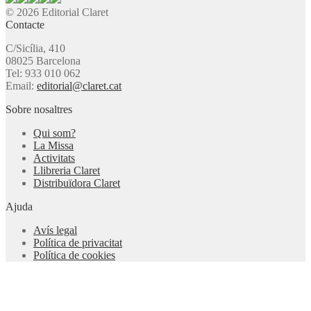
© 2026 Editorial Claret
Contacte
C/Sicília, 410
08025 Barcelona
Tel: 933 010 062
Email:
editorial@claret.cat
Sobre nosaltres
Qui som?
La Missa
Activitats
Llibreria Claret
Distribuïdora Claret
Ajuda
Avís legal
Política de privacitat
Política de cookies