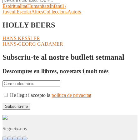
Espiritualitat
Humanitats
Infantil /
Juvenil
Escolar
Altres
Col.leccions
Autors
HOLLY BEERS
Navegació
Entrada
HANS KESSLER
anterior:
Pròxima
HANS-GEORG GADAMER
d'entrades
entrada:
Subscriu-te al nostre butlletí setmanal
Descomptes en llibres, novetats i molt més
He llegit i accepto la
política de privacitat
Segueix-nos