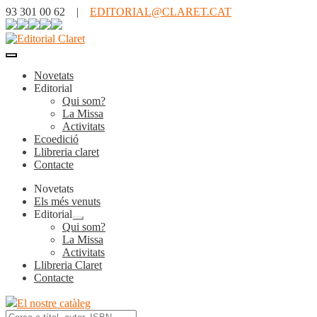
93 301 00 62 |
EDITORIAL@CLARET.CAT
Novetats
Editorial
Qui som?
La Missa
Activitats
Ecoedició
Llibreria claret
Contacte
Novetats
Els més venuts
Editorial
Expandeix
Qui som?
el
La Missa
menú
Activitats
secundari
Llibreria Claret
Contacte
El nostre catàleg