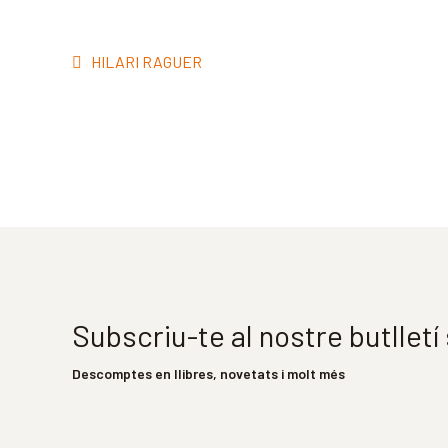
Navegació
Entrada
HILARI RAGUER
d'entrades
anterior:
Subscriu-te al nostre butllet
Descomptes en llibres, novetats i molt més