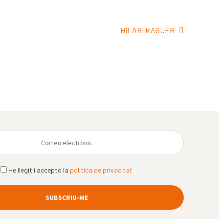
Pròxima
HILARI RAGUER
entrada:
He llegit i accepto la
política de privacitat