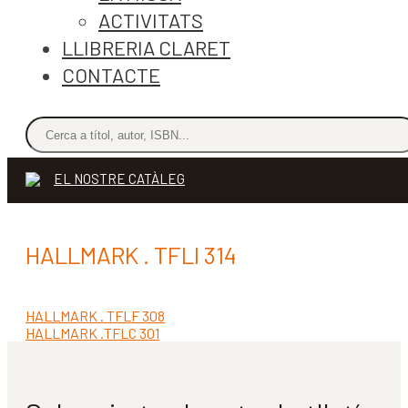
ACTIVITATS
LLIBRERIA CLARET
CONTACTE
EL NOSTRE CATÀLEG
HALLMARK . TFLI 314
Entrada
HALLMARK . TFLF 308
Navegació
anterior:
Pròxima
HALLMARK .TFLC 301
d'entrades
entrada: