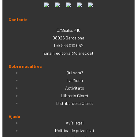
Contacte
C/Sicília, 410
08025 Barcelona
Tel: 933 010 062
Email:
editorial@claret.cat
Sobre nosaltres
Qui som?
La Missa
Activitats
Llibreria Claret
Distribuïdora Claret
Ajuda
Avís legal
Política de privacitat