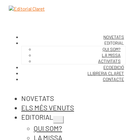
NOVETATS
EDITORIAL
QUI SOM?
LA MISSA
ACTIVITATS
ECOEDICIÓ
LLIBRERIA CLARET
CONTACTE
NOVETATS
ELS MÉS VENUTS
EDITORIAL
Expandeix
QUI SOM?
el
menú
LA MISSA
secundari