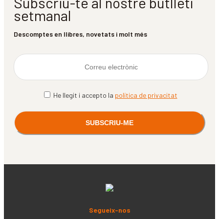
Subscriu-te al nostre butlletí
setmanal
Descomptes en llibres, novetats i molt més
He llegit i accepto la
política de privacitat
Segueix-nos