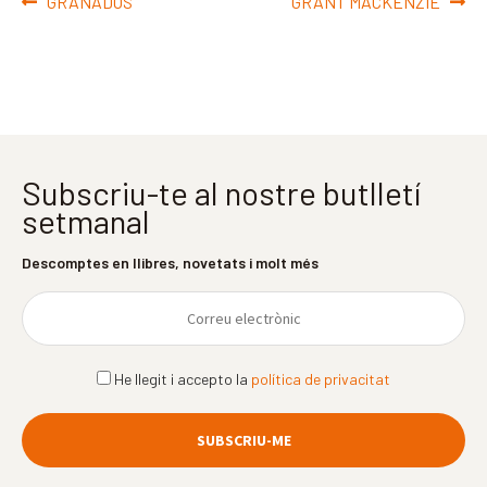
Navegació
Entrada
Pròxima
GRANADOS
GRANT MACKENZIE
d'entrades
anterior:
entrada:
Subscriu-te al nostre butlletí
setmanal
Descomptes en llibres, novetats i molt més
He llegit i accepto la
política de privacitat