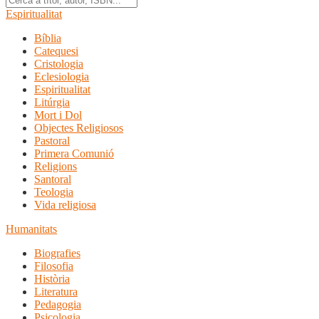
Espiritualitat
Bíblia
Catequesi
Cristologia
Eclesiologia
Espiritualitat
Litúrgia
Mort i Dol
Objectes Religiosos
Pastoral
Primera Comunió
Religions
Santoral
Teologia
Vida religiosa
Humanitats
Biografies
Filosofia
Història
Literatura
Pedagogia
Psicologia