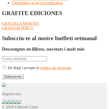
Universitat i acció socioeducativa
GRAFITE EDICIONES
Navegació
Entrada
GRACIELA MONTES
anterior:
Pròxima
GRAHAM PERCY
d'entrades
entrada:
Subscriu-te al nostre butlletí setmanal
Descomptes en llibres, novetats i molt més
He llegit i accepto la
política de privacitat
Segueix-nos
© 2026 Editorial Claret