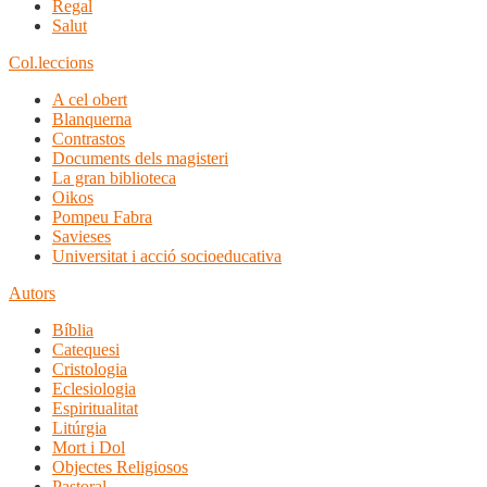
Regal
Salut
Col.leccions
A cel obert
Blanquerna
Contrastos
Documents dels magisteri
La gran biblioteca
Oikos
Pompeu Fabra
Savieses
Universitat i acció socioeducativa
Autors
Bíblia
Catequesi
Cristologia
Eclesiologia
Espiritualitat
Litúrgia
Mort i Dol
Objectes Religiosos
Pastoral