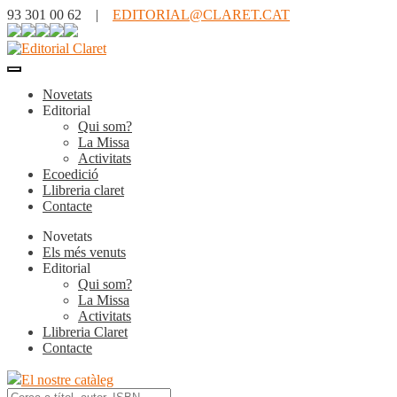
93 301 00 62 |
EDITORIAL@CLARET.CAT
Novetats
Editorial
Qui som?
La Missa
Activitats
Ecoedició
Llibreria claret
Contacte
Novetats
Els més venuts
Editorial
Qui som?
La Missa
Activitats
Llibreria Claret
Contacte
El nostre catàleg