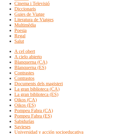
Cinema i Televisió
Diccionaris
Guies de Viatge
Literatura de Viatges
Multimèdia
Poesia
Regal
Salut
A cel obert
A cielo abierto
Blanquerna (CA)
Blanquerna (ES)
Contrastes
Contrastos
Documents dels magisteri
La gran biblioteca (CA)
La gran biblioteca (ES)
Oikos (CA)
Oikos (ES)
Pompeu Fabra (CA)
Pompeu Fabra (ES)
Sabidurías
Savieses
Universidad y acción socioeducativa