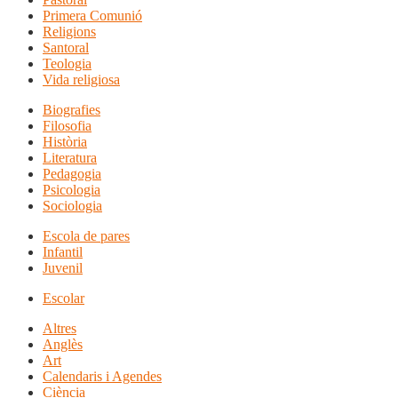
Primera Comunió
Religions
Santoral
Teologia
Vida religiosa
Biografies
Filosofia
Història
Literatura
Pedagogia
Psicologia
Sociologia
Escola de pares
Infantil
Juvenil
Escolar
Altres
Anglès
Art
Calendaris i Agendes
Ciència