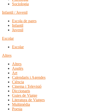
Sociologia
Infantil / Juvenil
Escola de pares
Infantil
Juvenil
Escolar
Escolar
Altres
Altres
Anglès
Art
Calendaris i Agendes
Ciència
Cinema i Televisió
Diccionaris
Guies de Viatge
Literatura de Viatges
Multimèdia
Poesia