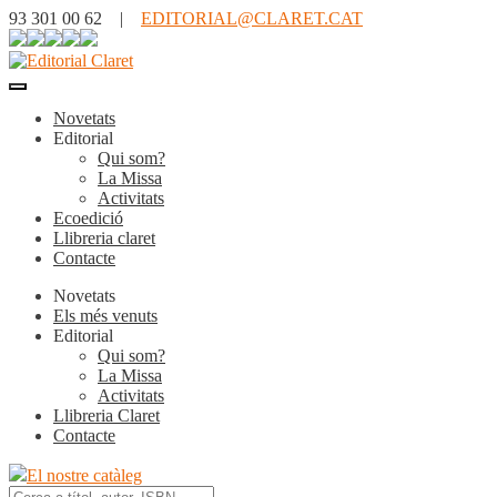
93 301 00 62 |
EDITORIAL@CLARET.CAT
Novetats
Editorial
Qui som?
La Missa
Activitats
Ecoedició
Llibreria claret
Contacte
Novetats
Els més venuts
Editorial
Qui som?
La Missa
Activitats
Llibreria Claret
Contacte
El nostre catàleg