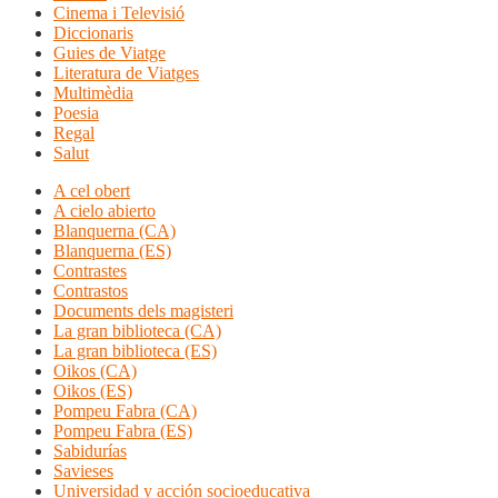
Cinema i Televisió
Diccionaris
Guies de Viatge
Literatura de Viatges
Multimèdia
Poesia
Regal
Salut
A cel obert
A cielo abierto
Blanquerna (CA)
Blanquerna (ES)
Contrastes
Contrastos
Documents dels magisteri
La gran biblioteca (CA)
La gran biblioteca (ES)
Oikos (CA)
Oikos (ES)
Pompeu Fabra (CA)
Pompeu Fabra (ES)
Sabidurías
Savieses
Universidad y acción socioeducativa