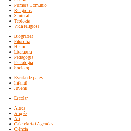
Primera Comunió
Religions
Santoral
Teologia
Vida religiosa
Biografies
Filosofia
Història
Literatura
Pedagogia
Psicologia
Sociologia
Escola de pares
Infantil
Juvenil
Escolar
Altres
Anglès
Art
Calendaris i Agendes
Ciència