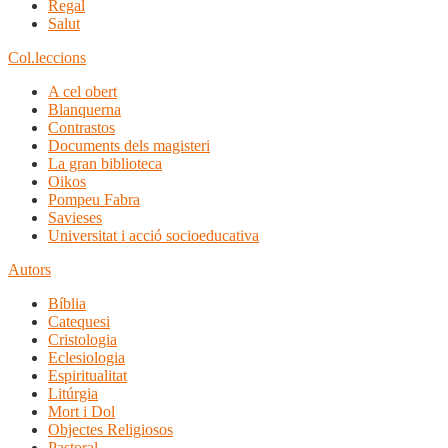
Regal
Salut
Col.leccions
A cel obert
Blanquerna
Contrastos
Documents dels magisteri
La gran biblioteca
Oikos
Pompeu Fabra
Savieses
Universitat i acció socioeducativa
Autors
Bíblia
Catequesi
Cristologia
Eclesiologia
Espiritualitat
Litúrgia
Mort i Dol
Objectes Religiosos
Pastoral