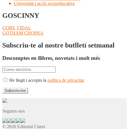
Universitat i acció socioeducativa
GOSCINNY
Navegació
Entrada
GORE VIDAL
anterior:
Pròxima
GOTHAM CHOPRA
d'entrades
entrada:
Subscriu-te al nostre butlletí setmanal
Descomptes en llibres, novetats i molt més
He llegit i accepto la
política de privacitat
Segueix-nos
© 2026 Editorial Claret