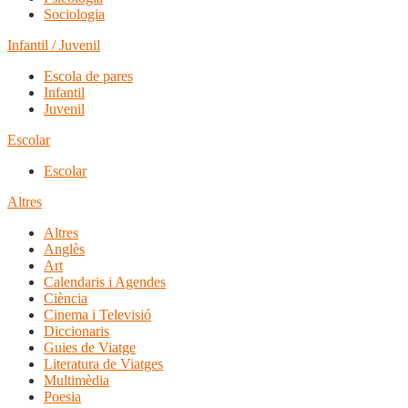
Sociologia
Infantil / Juvenil
Escola de pares
Infantil
Juvenil
Escolar
Escolar
Altres
Altres
Anglès
Art
Calendaris i Agendes
Ciència
Cinema i Televisió
Diccionaris
Guies de Viatge
Literatura de Viatges
Multimèdia
Poesia