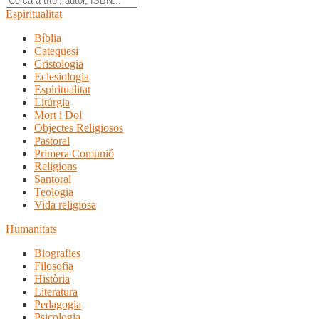
Espiritualitat
Bíblia
Catequesi
Cristologia
Eclesiologia
Espiritualitat
Litúrgia
Mort i Dol
Objectes Religiosos
Pastoral
Primera Comunió
Religions
Santoral
Teologia
Vida religiosa
Humanitats
Biografies
Filosofia
Història
Literatura
Pedagogia
Psicologia