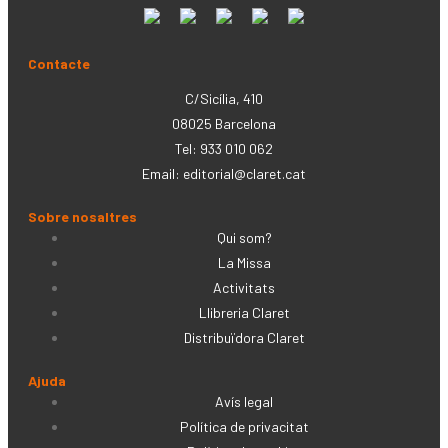
Contacte
C/Sicília, 410
08025 Barcelona
Tel: 933 010 062
Email:
editorial@claret.cat
Sobre nosaltres
Qui som?
La Missa
Activitats
Llibreria Claret
Distribuïdora Claret
Ajuda
Avís legal
Política de privacitat