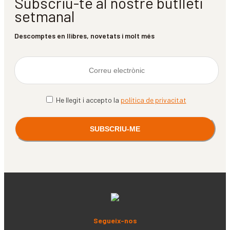
Subscriu-te al nostre butlletí
setmanal
Descomptes en llibres, novetats i molt més
He llegit i accepto la
política de privacitat
Segueix-nos