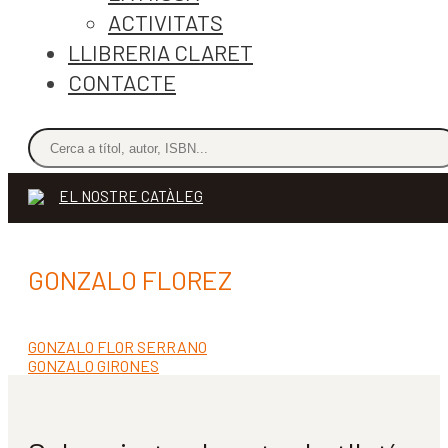
ACTIVITATS
LLIBRERIA CLARET
CONTACTE
EL NOSTRE CATÀLEG
GONZALO FLOREZ
Entrada
GONZALO FLOR SERRANO
Navegació
anterior:
Pròxima
GONZALO GIRONES
d'entrades
entrada: