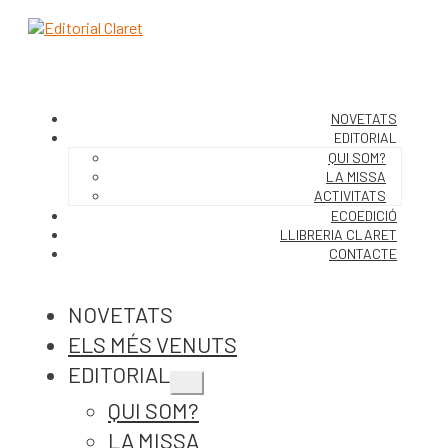
NOVETATS
EDITORIAL
QUI SOM?
LA MISSA
ACTIVITATS
ECOEDICIÓ
LLIBRERIA CLARET
CONTACTE
NOVETATS
ELS MÉS VENUTS
EDITORIAL
Expandeix
QUI SOM?
el
menú
LA MISSA
secundari