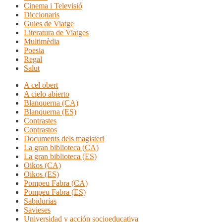
Cinema i Televisió
Diccionaris
Guies de Viatge
Literatura de Viatges
Multimèdia
Poesia
Regal
Salut
A cel obert
A cielo abierto
Blanquerna (CA)
Blanquerna (ES)
Contrastes
Contrastos
Documents dels magisteri
La gran biblioteca (CA)
La gran biblioteca (ES)
Oikos (CA)
Oikos (ES)
Pompeu Fabra (CA)
Pompeu Fabra (ES)
Sabidurías
Savieses
Universidad y acción socioeducativa