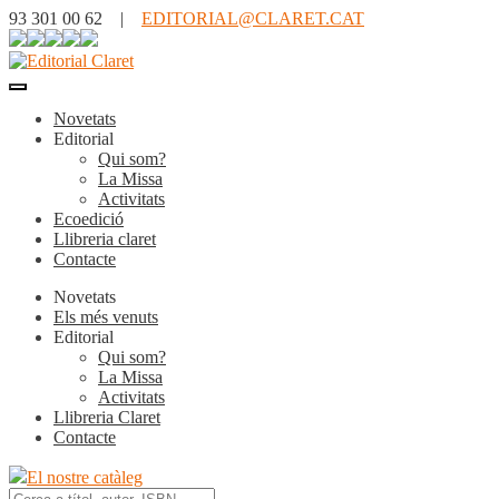
93 301 00 62 |
EDITORIAL@CLARET.CAT
Novetats
Editorial
Qui som?
La Missa
Activitats
Ecoedició
Llibreria claret
Contacte
Novetats
Els més venuts
Editorial
Qui som?
La Missa
Activitats
Llibreria Claret
Contacte
El nostre catàleg