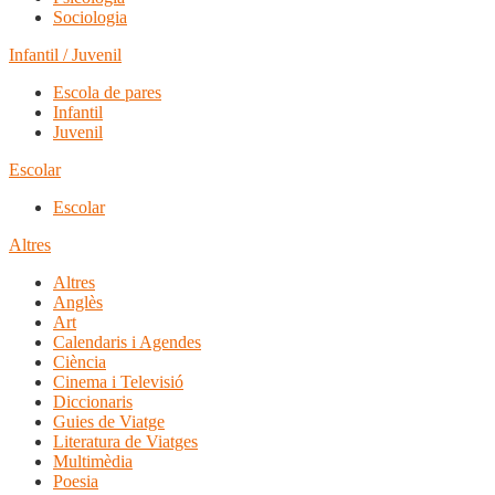
Sociologia
Infantil / Juvenil
Escola de pares
Infantil
Juvenil
Escolar
Escolar
Altres
Altres
Anglès
Art
Calendaris i Agendes
Ciència
Cinema i Televisió
Diccionaris
Guies de Viatge
Literatura de Viatges
Multimèdia
Poesia