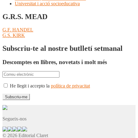
Universitat i acció socioeducativa
G.R.S. MEAD
Navegació
Entrada
G.F. HANDEL
anterior:
Pròxima
G.S. KIRK
d'entrades
entrada:
Subscriu-te al nostre butlletí setmanal
Descomptes en llibres, novetats i molt més
He llegit i accepto la
política de privacitat
Segueix-nos
© 2026 Editorial Claret