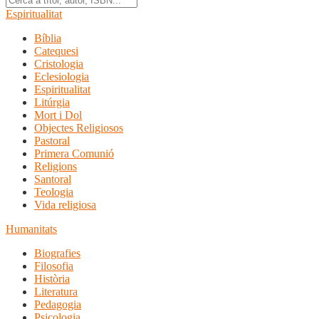
Espiritualitat
Bíblia
Catequesi
Cristologia
Eclesiologia
Espiritualitat
Litúrgia
Mort i Dol
Objectes Religiosos
Pastoral
Primera Comunió
Religions
Santoral
Teologia
Vida religiosa
Humanitats
Biografies
Filosofia
Història
Literatura
Pedagogia
Psicologia