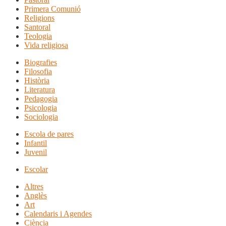
Primera Comunió
Religions
Santoral
Teologia
Vida religiosa
Biografies
Filosofia
Història
Literatura
Pedagogia
Psicologia
Sociologia
Escola de pares
Infantil
Juvenil
Escolar
Altres
Anglès
Art
Calendaris i Agendes
Ciència