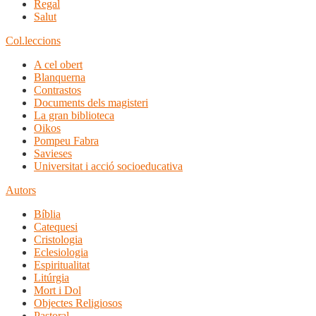
Regal
Salut
Col.leccions
A cel obert
Blanquerna
Contrastos
Documents dels magisteri
La gran biblioteca
Oikos
Pompeu Fabra
Savieses
Universitat i acció socioeducativa
Autors
Bíblia
Catequesi
Cristologia
Eclesiologia
Espiritualitat
Litúrgia
Mort i Dol
Objectes Religiosos
Pastoral