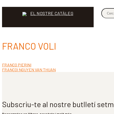
EL NOSTRE CATÀLEG
FRANCO VOLI
Entrada
FRANCO PIERINI
Navegació
anterior:
Pròxima
FRANÇOI NGUYEN VAN THUAN
d'entrades
entrada:
Subscriu-te al nostre butlletí set
Descomptes en llibres, novetats i molt més