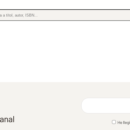
manal
He lleg