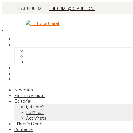
93 301 00 62 |
EDITORIAL@CLARET.CAT
Novetats
Els més venuts
Editorial
Qui som?
La Missa
Activitats
Llibreria Claret
Contacte