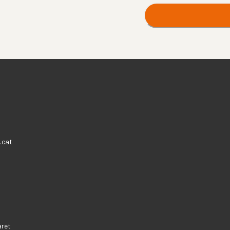
.cat
aret