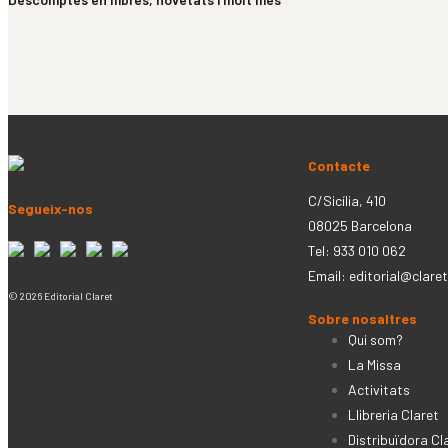
Contacte
C/Sicília, 410
Segueix-nos
08025 Barcelona
Tel: 933 010 062
Email:
editorial@claret
© 2026 Editorial Claret
Sobre nosaltres
Qui som?
La Missa
Activitats
Llibreria Claret
Distribuïdora Cl