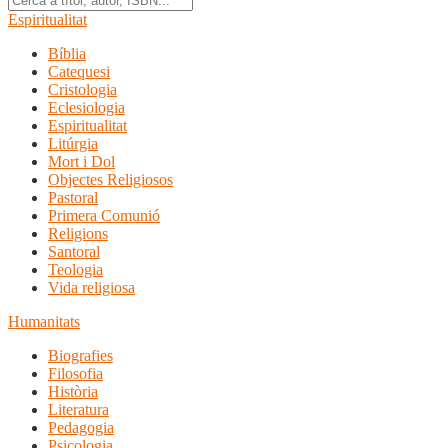
Espiritualitat
Bíblia
Catequesi
Cristologia
Eclesiologia
Espiritualitat
Litúrgia
Mort i Dol
Objectes Religiosos
Pastoral
Primera Comunió
Religions
Santoral
Teologia
Vida religiosa
Humanitats
Biografies
Filosofia
Història
Literatura
Pedagogia
Psicologia