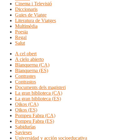
Cinema i Televisió
Diccionaris
Guies de Viatge
Literatura de Viatges
Multimèdia
Poesia
Regal
Salut
A cel obert
A cielo abierto
Blanquerna (CA)
Blanquerna (ES)
Contrastes
Contrastos
Documents dels magisteri
La gran biblioteca (CA)
La gran biblioteca (ES)
Oikos (CA)
Oikos (ES)
Pompeu Fabra (CA)
Pompeu Fabra (ES)
Sabidurías
Savieses
Universidad y acción socioeducativa