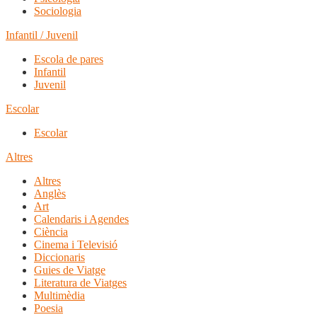
Sociologia
Infantil / Juvenil
Escola de pares
Infantil
Juvenil
Escolar
Escolar
Altres
Altres
Anglès
Art
Calendaris i Agendes
Ciència
Cinema i Televisió
Diccionaris
Guies de Viatge
Literatura de Viatges
Multimèdia
Poesia