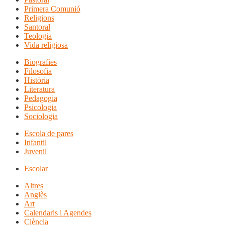
Primera Comunió
Religions
Santoral
Teologia
Vida religiosa
Biografies
Filosofia
Història
Literatura
Pedagogia
Psicologia
Sociologia
Escola de pares
Infantil
Juvenil
Escolar
Altres
Anglès
Art
Calendaris i Agendes
Ciència