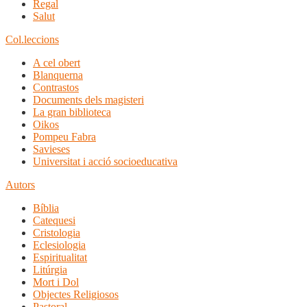
Regal
Salut
Col.leccions
A cel obert
Blanquerna
Contrastos
Documents dels magisteri
La gran biblioteca
Oikos
Pompeu Fabra
Savieses
Universitat i acció socioeducativa
Autors
Bíblia
Catequesi
Cristologia
Eclesiologia
Espiritualitat
Litúrgia
Mort i Dol
Objectes Religiosos
Pastoral