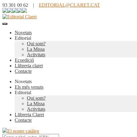
93 301 00 62 |
EDITORIAL@CLARET.CAT
Novetats
Editorial
Qui som?
La Missa
Activitats
Ecoedició
Llibreria claret
Contacte
Novetats
Els més venuts
Editorial
Qui som?
La Missa
Activitats
Llibreria Claret
Contacte
El nostre catàleg