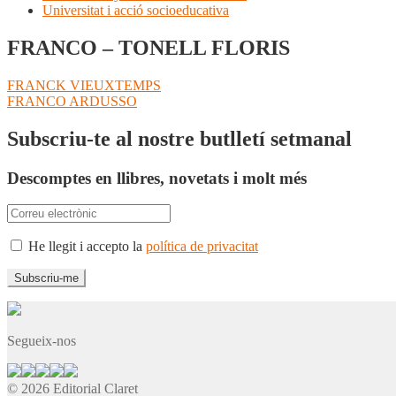
Universitat i acció socioeducativa
FRANCO – TONELL FLORIS
Navegació
Entrada
FRANCK VIEUXTEMPS
anterior:
Pròxima
FRANCO ARDUSSO
d'entrades
entrada:
Subscriu-te al nostre butlletí setmanal
Descomptes en llibres, novetats i molt més
He llegit i accepto la
política de privacitat
Segueix-nos
© 2026 Editorial Claret