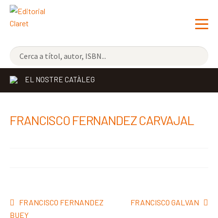
NOVETATS
EL NOSTRE CATÀLEG
ELS MÉS VENUTS
EDITORIAL
Exp
FRANCISCO FERNANDEZ CARVAJAL
el
LLIBRERIA CLARET
me
CONTACTE
sec
Navegació
Entrada
Pròxima
FRANCISCO FERNANDEZ
FRANCISCO GALVAN
d'entrades
anterior:
entrada:
BUEY