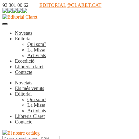
93 301 00 62 |
EDITORIAL@CLARET.CAT
Novetats
Editorial
Qui som?
La Missa
Activitats
Ecoedició
Llibreria claret
Contacte
Novetats
Els més venuts
Editorial
Qui som?
La Missa
Activitats
Llibreria Claret
Contacte
El nostre catàleg