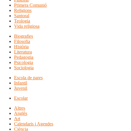
Primera Comunió
Religions
Santoral
Teologia
Vida religiosa
Biografies
Filosofia
Història
Literatura
Pedagogia
Psicologia
Sociologia
Escola de pares
Infantil
Juvenil
Escolar
Altres
Anglès
Art
Calendaris i Agendes
Ciència