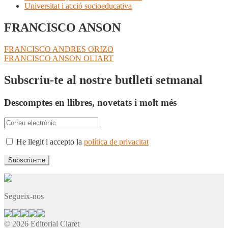
Universitat i acció socioeducativa
FRANCISCO ANSON
Navegació
Entrada
FRANCISCO ANDRES ORIZO
anterior:
Pròxima
FRANCISCO ANSON OLIART
d'entrades
entrada:
Subscriu-te al nostre butlletí setmanal
Descomptes en llibres, novetats i molt més
He llegit i accepto la
política de privacitat
Segueix-nos
© 2026 Editorial Claret