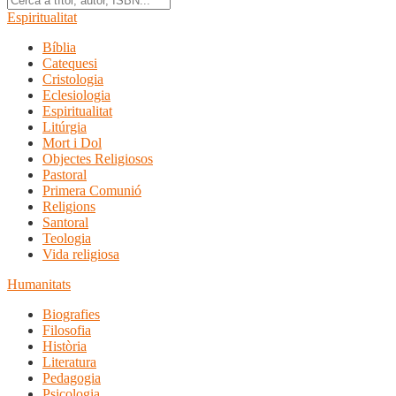
Espiritualitat
Bíblia
Catequesi
Cristologia
Eclesiologia
Espiritualitat
Litúrgia
Mort i Dol
Objectes Religiosos
Pastoral
Primera Comunió
Religions
Santoral
Teologia
Vida religiosa
Humanitats
Biografies
Filosofia
Història
Literatura
Pedagogia
Psicologia