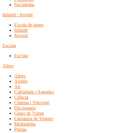
Sociologia
Infantil / Juvenil
Escola de pares
Infantil
Juvenil
Escolar
Escolar
Altres
Altres
Anglès
Art
Calendaris i Agendes
Ciència
Cinema i Televisió
Diccionaris
Guies de Viatge
Literatura de Viatges
Multimèdia
Poesia