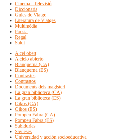
Cinema i Televisió
Diccionaris
Guies de Viatge
Literatura de Viatges
Multimèdia
Poesia
Regal
Salut
A cel obert
A cielo abierto
Blanquerna (CA)
Blanquerna (ES)
Contrastes
Contrastos
Documents dels magisteri
La gran biblioteca (CA)
La gran biblioteca (ES)
Oikos (CA)
Oikos (ES)
Pompeu Fabra (CA)
Pompeu Fabra (ES)
Sabidurías
Savieses
Universidad y acción socioeducativa