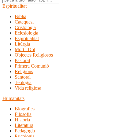
Espiritualitat
Bíblia
Catequesi
Cristologia
Eclesiologia
Espiritualitat
Litúrgia
Mort i Dol
Objectes Religiosos
Pastoral
Primera Comunió
Religions
Santoral
Teologia
Vida religiosa
Humanitats
Biografies
Filosofia
Història
Literatura
Pedagogia
Psicologia