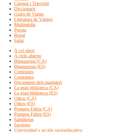
Cinema i Televisió
Diccionaris
Guies de Viatge
Literatura de Viatges
Multimèdia
Poesia
Regal
Salut
A cel obert
A cielo abierto
Blanquerna (CA)
Blanquerna (ES)
Contrastes
Contrastos
Documents dels magisteri
La gran biblioteca (CA)
La gran biblioteca (ES)
Oikos (CA)
Oikos (ES)
Pompeu Fabra (CA)
Pompeu Fabra (ES)
Sabidurías
Savieses
Universidad y acción socioeducativa