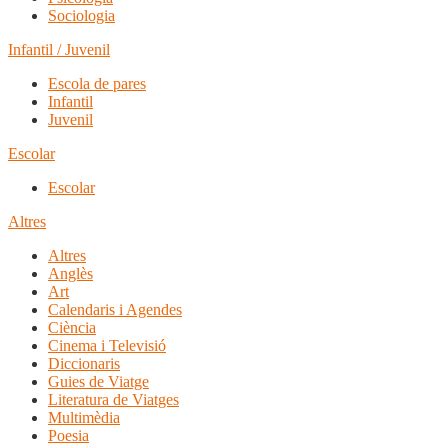
Sociologia
Infantil / Juvenil
Escola de pares
Infantil
Juvenil
Escolar
Escolar
Altres
Altres
Anglès
Art
Calendaris i Agendes
Ciència
Cinema i Televisió
Diccionaris
Guies de Viatge
Literatura de Viatges
Multimèdia
Poesia