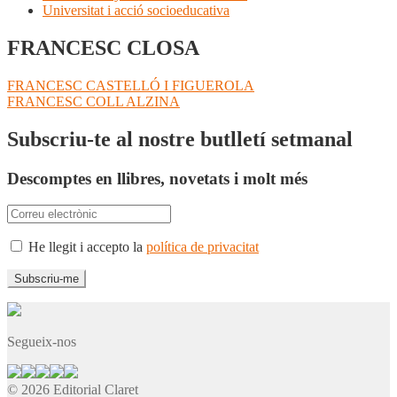
Universitat i acció socioeducativa
FRANCESC CLOSA
Navegació
Entrada
FRANCESC CASTELLÓ I FIGUEROLA
anterior:
Pròxima
FRANCESC COLL ALZINA
d'entrades
entrada:
Subscriu-te al nostre butlletí setmanal
Descomptes en llibres, novetats i molt més
He llegit i accepto la
política de privacitat
Segueix-nos
© 2026 Editorial Claret