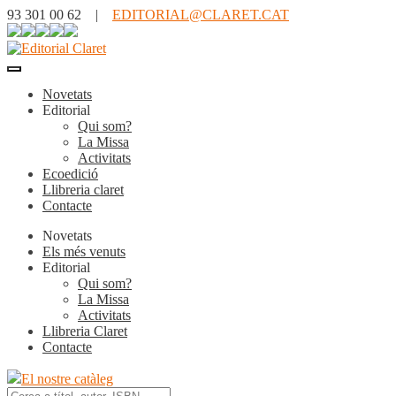
93 301 00 62 |
EDITORIAL@CLARET.CAT
Novetats
Editorial
Qui som?
La Missa
Activitats
Ecoedició
Llibreria claret
Contacte
Novetats
Els més venuts
Editorial
Qui som?
La Missa
Activitats
Llibreria Claret
Contacte
El nostre catàleg