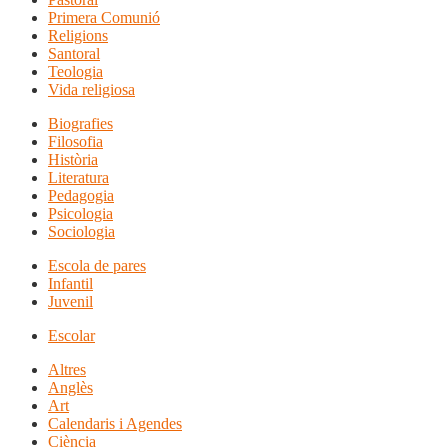
Primera Comunió
Religions
Santoral
Teologia
Vida religiosa
Biografies
Filosofia
Història
Literatura
Pedagogia
Psicologia
Sociologia
Escola de pares
Infantil
Juvenil
Escolar
Altres
Anglès
Art
Calendaris i Agendes
Ciència