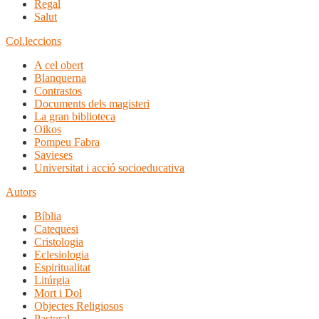
Regal
Salut
Col.leccions
A cel obert
Blanquerna
Contrastos
Documents dels magisteri
La gran biblioteca
Oikos
Pompeu Fabra
Savieses
Universitat i acció socioeducativa
Autors
Bíblia
Catequesi
Cristologia
Eclesiologia
Espiritualitat
Litúrgia
Mort i Dol
Objectes Religiosos
Pastoral