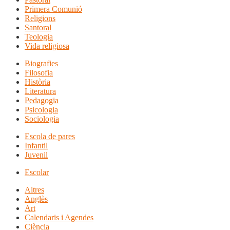
Primera Comunió
Religions
Santoral
Teologia
Vida religiosa
Biografies
Filosofia
Història
Literatura
Pedagogia
Psicologia
Sociologia
Escola de pares
Infantil
Juvenil
Escolar
Altres
Anglès
Art
Calendaris i Agendes
Ciència