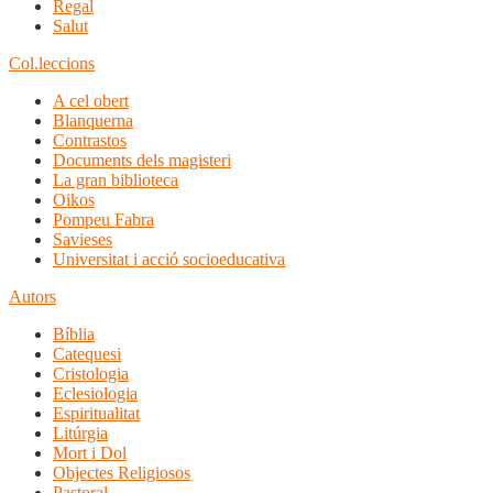
Regal
Salut
Col.leccions
A cel obert
Blanquerna
Contrastos
Documents dels magisteri
La gran biblioteca
Oikos
Pompeu Fabra
Savieses
Universitat i acció socioeducativa
Autors
Bíblia
Catequesi
Cristologia
Eclesiologia
Espiritualitat
Litúrgia
Mort i Dol
Objectes Religiosos
Pastoral