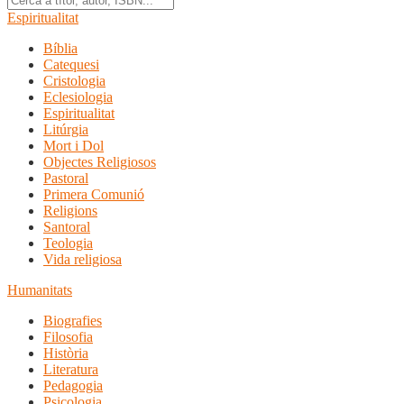
Espiritualitat
Bíblia
Catequesi
Cristologia
Eclesiologia
Espiritualitat
Litúrgia
Mort i Dol
Objectes Religiosos
Pastoral
Primera Comunió
Religions
Santoral
Teologia
Vida religiosa
Humanitats
Biografies
Filosofia
Història
Literatura
Pedagogia
Psicologia