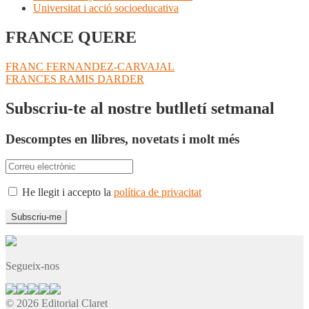
Universitat i acció socioeducativa
FRANCE QUERE
Navegació
Entrada
FRANC FERNANDEZ-CARVAJAL
anterior:
Pròxima
FRANCES RAMIS DARDER
d'entrades
entrada:
Subscriu-te al nostre butlletí setmanal
Descomptes en llibres, novetats i molt més
He llegit i accepto la
política de privacitat
Segueix-nos
© 2026 Editorial Claret