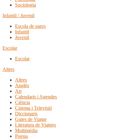
Sociologia
Infantil / Juvenil
Escola de pares
Infantil
Juvenil
Escolar
Escolar
Altres
Altres
Anglès
Art
Calendaris i Agendes
Ciència
Cinema i Televisió
Diccionaris
Guies de Viatge
Literatura de Viatges
Multimèdia
Poesia