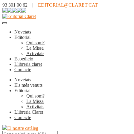
93 301 00 62 |
EDITORIAL@CLARET.CAT
Novetats
Editorial
Qui som?
La Missa
Activitats
Ecoedició
Llibreria claret
Contacte
Novetats
Els més venuts
Editorial
Qui som?
La Missa
Activitats
Llibreria Claret
Contacte
El nostre catàleg