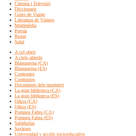
Cinema i Televisió
Diccionaris
Guies de Viatge
Literatura de Viatges
Multimèdia
Poesia
Regal
Salut
A cel obert
A cielo abierto
Blanquerna (CA)
Blanquerna (ES)
Contrastes
Contrastos
Documents dels magisteri
La gran biblioteca (CA)
La gran biblioteca (ES)
Oikos (CA)
Oikos (ES)
Pompeu Fabra (CA)
Pompeu Fabra (ES)
Sabidurías
Savieses
Universidad y acción socioeducativa