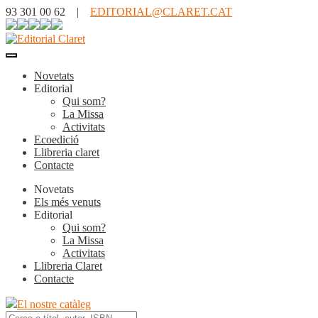
93 301 00 62 |
EDITORIAL@CLARET.CAT
Novetats
Editorial
Qui som?
La Missa
Activitats
Ecoedició
Llibreria claret
Contacte
Novetats
Els més venuts
Editorial
Qui som?
La Missa
Activitats
Llibreria Claret
Contacte
El nostre catàleg