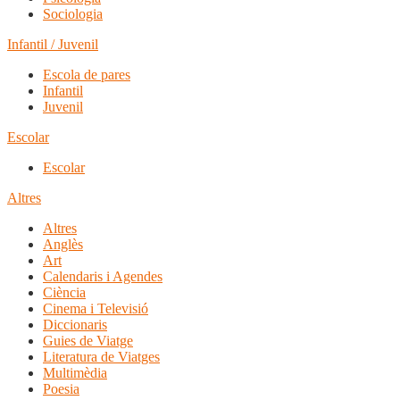
Sociologia
Infantil / Juvenil
Escola de pares
Infantil
Juvenil
Escolar
Escolar
Altres
Altres
Anglès
Art
Calendaris i Agendes
Ciència
Cinema i Televisió
Diccionaris
Guies de Viatge
Literatura de Viatges
Multimèdia
Poesia