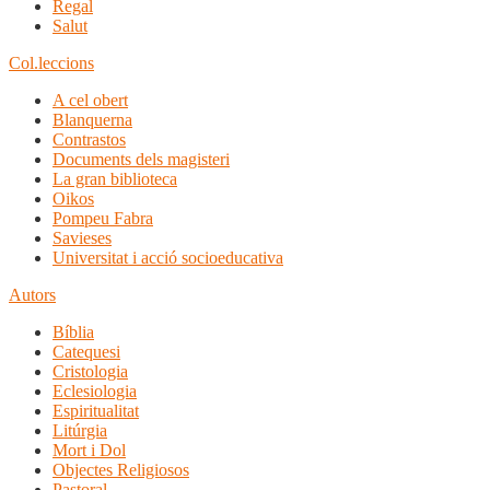
Regal
Salut
Col.leccions
A cel obert
Blanquerna
Contrastos
Documents dels magisteri
La gran biblioteca
Oikos
Pompeu Fabra
Savieses
Universitat i acció socioeducativa
Autors
Bíblia
Catequesi
Cristologia
Eclesiologia
Espiritualitat
Litúrgia
Mort i Dol
Objectes Religiosos
Pastoral