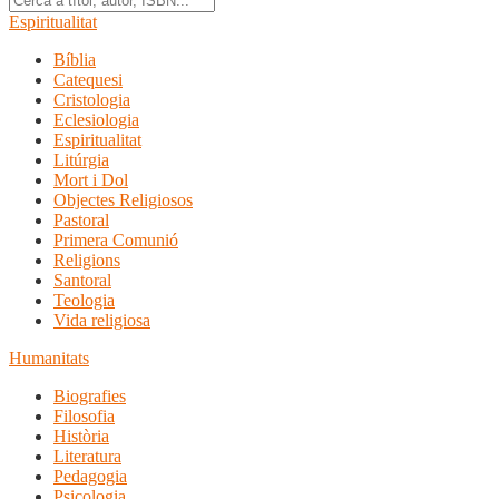
Espiritualitat
Bíblia
Catequesi
Cristologia
Eclesiologia
Espiritualitat
Litúrgia
Mort i Dol
Objectes Religiosos
Pastoral
Primera Comunió
Religions
Santoral
Teologia
Vida religiosa
Humanitats
Biografies
Filosofia
Història
Literatura
Pedagogia
Psicologia