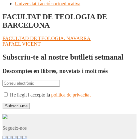
Universitat i acció socioeducativa
FACULTAT DE TEOLOGIA DE
BARCELONA
Navegació
Entrada
FACULTAD DE TEOLOGIA. NAVARRA
anterior:
Pròxima
FAFAEL VICENT
d'entrades
entrada:
Subscriu-te al nostre butlletí setmanal
Descomptes en llibres, novetats i molt més
He llegit i accepto la
política de privacitat
Segueix-nos