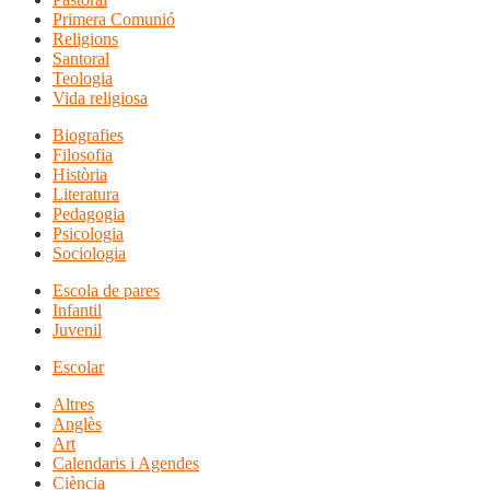
Primera Comunió
Religions
Santoral
Teologia
Vida religiosa
Biografies
Filosofia
Història
Literatura
Pedagogia
Psicologia
Sociologia
Escola de pares
Infantil
Juvenil
Escolar
Altres
Anglès
Art
Calendaris i Agendes
Ciència