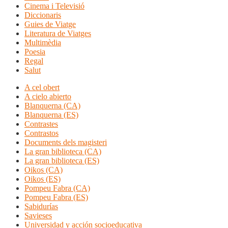
Cinema i Televisió
Diccionaris
Guies de Viatge
Literatura de Viatges
Multimèdia
Poesia
Regal
Salut
A cel obert
A cielo abierto
Blanquerna (CA)
Blanquerna (ES)
Contrastes
Contrastos
Documents dels magisteri
La gran biblioteca (CA)
La gran biblioteca (ES)
Oikos (CA)
Oikos (ES)
Pompeu Fabra (CA)
Pompeu Fabra (ES)
Sabidurías
Savieses
Universidad y acción socioeducativa