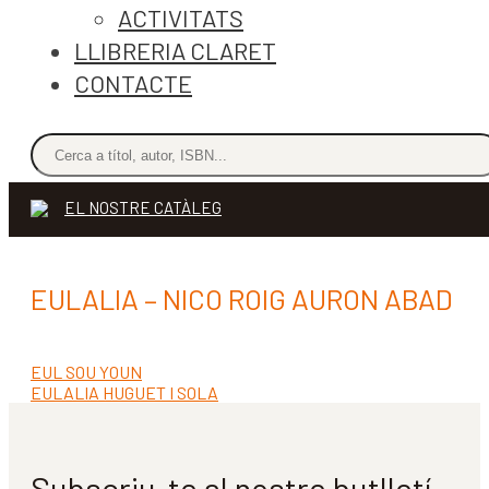
ACTIVITATS
LLIBRERIA CLARET
CONTACTE
EL NOSTRE CATÀLEG
EULALIA – NICO ROIG AURON ABAD
Entrada
EUL SOU YOUN
Navegació
anterior:
Pròxima
EULALIA HUGUET I SOLA
d'entrades
entrada:
Subscriu-te al nostre butlletí