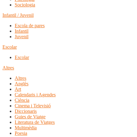
Sociologia
Infantil / Juvenil
Escola de pares
Infantil
Juvenil
Escolar
Escolar
Altres
Altres
Anglès
Art
Calendaris i Agendes
Ciència
Cinema i Televisió
Diccionaris
Guies de Viatge
Literatura de Viatges
Multimèdia
Poesia