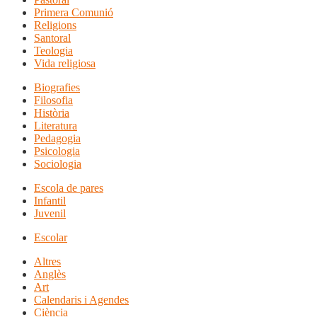
Primera Comunió
Religions
Santoral
Teologia
Vida religiosa
Biografies
Filosofia
Història
Literatura
Pedagogia
Psicologia
Sociologia
Escola de pares
Infantil
Juvenil
Escolar
Altres
Anglès
Art
Calendaris i Agendes
Ciència