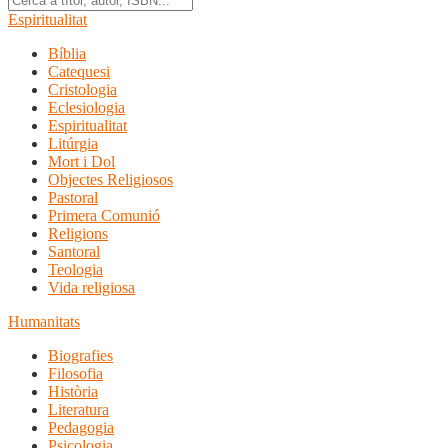
Espiritualitat
Bíblia
Catequesi
Cristologia
Eclesiologia
Espiritualitat
Litúrgia
Mort i Dol
Objectes Religiosos
Pastoral
Primera Comunió
Religions
Santoral
Teologia
Vida religiosa
Humanitats
Biografies
Filosofia
Història
Literatura
Pedagogia
Psicologia