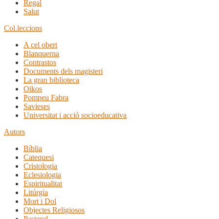
Regal
Salut
Col.leccions
A cel obert
Blanquerna
Contrastos
Documents dels magisteri
La gran biblioteca
Oikos
Pompeu Fabra
Savieses
Universitat i acció socioeducativa
Autors
Bíblia
Catequesi
Cristologia
Eclesiologia
Espiritualitat
Litúrgia
Mort i Dol
Objectes Religiosos
Pastoral