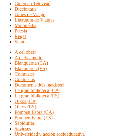
Cinema i Televisió
Diccionaris
Guies de Viatge
Literatura de Viatges
Multimèdia
Poesia
Regal
Salut
A cel obert
A cielo abierto
Blanquerna (CA)
Blanquerna (ES)
Contrastes
Contrastos
Documents dels magisteri
La gran biblioteca (CA)
La gran biblioteca (ES)
Oikos (CA)
Oikos (ES)
Pompeu Fabra (CA)
Pompeu Fabra (ES)
Sabidurías
Savieses
Universidad y acción socioeducativa