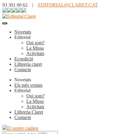
93 301 00 62 |
EDITORIAL@CLARET.CAT
Novetats
Editorial
Qui som?
La Missa
Activitats
Ecoedició
Llibreria claret
Contacte
Novetats
Els més venuts
Editorial
Qui som?
La Missa
Activitats
Llibreria Claret
Contacte
El nostre catàleg