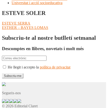
Universitat i acció socioeducativa
ESTEVE SOLER
Navegació
Entrada
ESTEVE SERRA
anterior:
Pròxima
ESTHER – BAYES LOMAS
d'entrades
entrada:
Subscriu-te al nostre butlletí setmanal
Descomptes en llibres, novetats i molt més
He llegit i accepto la
política de privacitat
Segueix-nos
© 2026 Editorial Claret