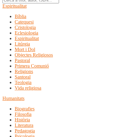
Espiritualitat
Bíblia
Catequesi
Cristologia
Eclesiologia
Espiritualitat
Litúrgia
Mort i Dol
Objectes Religiosos
Pastoral
Primera Comunió
Religions
Santoral
Teologia
Vida religiosa
Humanitats
Biografies
Filosofia
Història
Literatura
Pedagogia
Psicologia