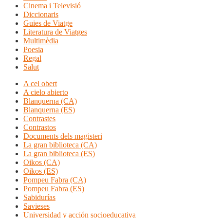
Cinema i Televisió
Diccionaris
Guies de Viatge
Literatura de Viatges
Multimèdia
Poesia
Regal
Salut
A cel obert
A cielo abierto
Blanquerna (CA)
Blanquerna (ES)
Contrastes
Contrastos
Documents dels magisteri
La gran biblioteca (CA)
La gran biblioteca (ES)
Oikos (CA)
Oikos (ES)
Pompeu Fabra (CA)
Pompeu Fabra (ES)
Sabidurías
Savieses
Universidad y acción socioeducativa