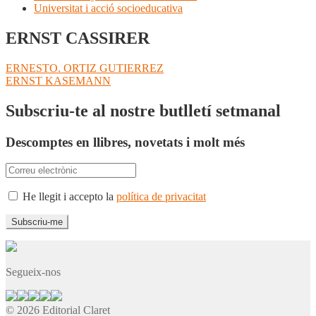
Universitat i acció socioeducativa
ERNST CASSIRER
Navegació
Entrada
ERNESTO. ORTIZ GUTIERREZ
anterior:
Pròxima
ERNST KASEMANN
d'entrades
entrada:
Subscriu-te al nostre butlletí setmanal
Descomptes en llibres, novetats i molt més
He llegit i accepto la
política de privacitat
Segueix-nos
© 2026 Editorial Claret