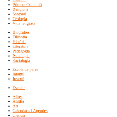
Primera Comunió
Religions
Santoral
Teologia
Vida religiosa
Biografies
Filosofia
Història
Literatura
Pedagogia
Psicologia
Sociologia
Escola de pares
Infantil
Juvenil
Escolar
Altres
Anglès
Art
Calendaris i Agendes
Ciència