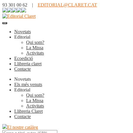
93 301 00 62 |
EDITORIAL@CLARET.CAT
Novetats
Editorial
Qui som?
La Missa
Activitats
Ecoedició
Llibreria claret
Contacte
Novetats
Els més venuts
Editorial
Qui som?
La Missa
Activitats
Llibreria Claret
Contacte
El nostre catàleg