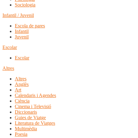
Sociologia
Infantil / Juvenil
Escola de pares
Infantil
Juvenil
Escolar
Escolar
Altres
Altres
Anglès
Art
Calendaris i Agendes
Ciència
Cinema i Televisió
Diccionaris
Guies de Viatge
Literatura de Viatges
Multimèdia
Poesia