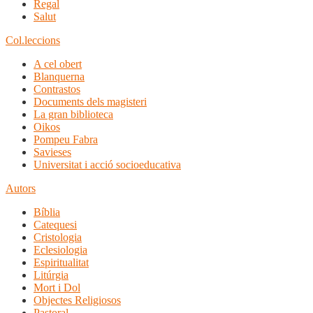
Regal
Salut
Col.leccions
A cel obert
Blanquerna
Contrastos
Documents dels magisteri
La gran biblioteca
Oikos
Pompeu Fabra
Savieses
Universitat i acció socioeducativa
Autors
Bíblia
Catequesi
Cristologia
Eclesiologia
Espiritualitat
Litúrgia
Mort i Dol
Objectes Religiosos
Pastoral