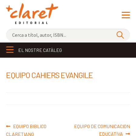
NOVETATS
EL NOSTRE CATÀLEG
ELS MÉS VENUTS
EDITORIAL
Exp
EQUIPO CAHIERS EVANGILE
el
LLIBRERIA CLARET
me
CONTACTE
sec
Navegació
Entrada
Pròxima
EQUIPO BIBLICO
EQUIPO DE COMUNICACION
d'entrades
anterior:
entrada:
EDUCATIVA
CLARETIANO