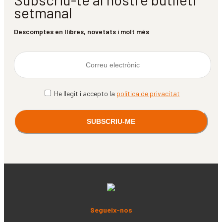
setmanal
Descomptes en llibres, novetats i molt més
He llegit i accepto la
política de privacitat
Segueix-nos