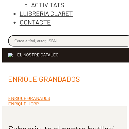
ACTIVITATS
LLIBRERIA CLARET
CONTACTE
EL NOSTRE CATÀLEG
ENRIQUE GRANDADOS
Entrada
ENRIQUE GRANADOS
Navegació
anterior:
Pròxima
ENRIQUE HERP
d'entrades
entrada:
Subscriu-te al nostre butlletí