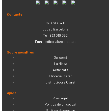
Contacte
C/Sicília, 410
08025 Barcelona
Tel: 933 010 062
Email:
editorial@claret.cat
Sobre nosaltres
Qui som?
La Missa
Activitats
Llibreria Claret
Distribuïdora Claret
Ajuda
Avís legal
Política de privacitat
Política de cookies