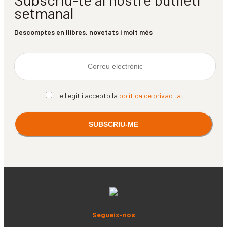
setmanal
Descomptes en llibres, novetats i molt més
He llegit i accepto la
política de privacitat
Segueix-nos