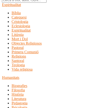
Espiritualitat
Bíblia
Catequesi
Cristologia
Eclesiologia
Espiritualitat
Litúrgia
Mort i Dol
Objectes Religiosos
Pastoral
Primera Comunió
Religions
Santoral
Teologia
Vida religiosa
Humanitats
Biografies
Filosofia
Història
Literatura
Pedagogia
Psicologia