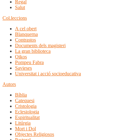
Regal
Salut
Col.leccions
A cel obert
Blanquerna
Contrastos
Documents dels magisteri
La gran biblioteca
Oikos
Pompeu Fabra
Savieses
Universitat i acció socioeducativa
Autors
Bíblia
Catequesi
Cristologia
Eclesiologia
Espiritualitat
Litúrgia
Mort i Dol
Objectes Religiosos
Pastoral