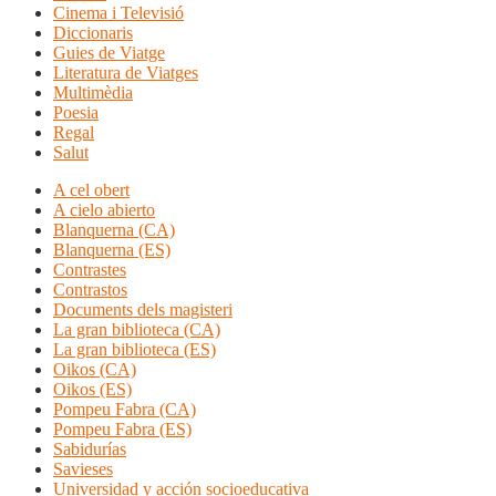
Cinema i Televisió
Diccionaris
Guies de Viatge
Literatura de Viatges
Multimèdia
Poesia
Regal
Salut
A cel obert
A cielo abierto
Blanquerna (CA)
Blanquerna (ES)
Contrastes
Contrastos
Documents dels magisteri
La gran biblioteca (CA)
La gran biblioteca (ES)
Oikos (CA)
Oikos (ES)
Pompeu Fabra (CA)
Pompeu Fabra (ES)
Sabidurías
Savieses
Universidad y acción socioeducativa