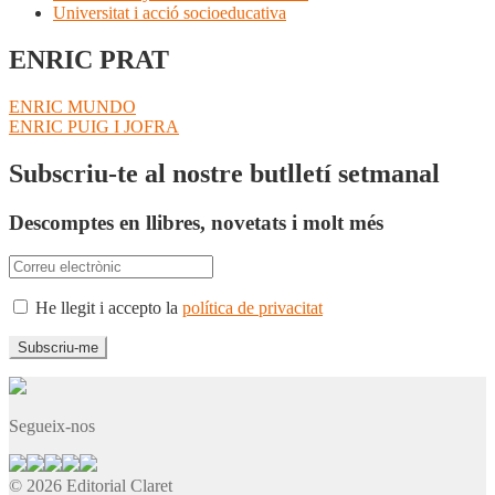
Universitat i acció socioeducativa
ENRIC PRAT
Navegació
Entrada
ENRIC MUNDO
anterior:
Pròxima
ENRIC PUIG I JOFRA
d'entrades
entrada:
Subscriu-te al nostre butlletí setmanal
Descomptes en llibres, novetats i molt més
He llegit i accepto la
política de privacitat
Segueix-nos
© 2026 Editorial Claret