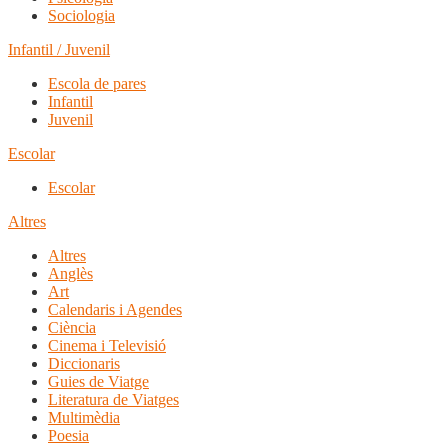
Sociologia
Infantil / Juvenil
Escola de pares
Infantil
Juvenil
Escolar
Escolar
Altres
Altres
Anglès
Art
Calendaris i Agendes
Ciència
Cinema i Televisió
Diccionaris
Guies de Viatge
Literatura de Viatges
Multimèdia
Poesia