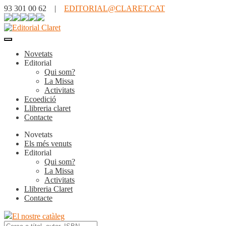
93 301 00 62 |
EDITORIAL@CLARET.CAT
Novetats
Editorial
Qui som?
La Missa
Activitats
Ecoedició
Llibreria claret
Contacte
Novetats
Els més venuts
Editorial
Qui som?
La Missa
Activitats
Llibreria Claret
Contacte
El nostre catàleg