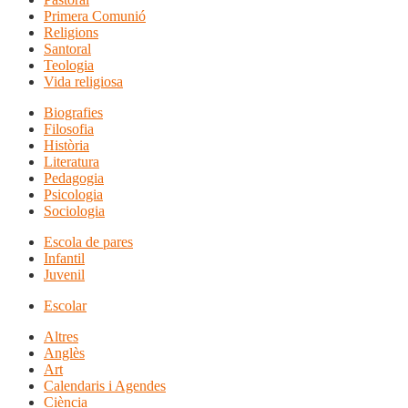
Primera Comunió
Religions
Santoral
Teologia
Vida religiosa
Biografies
Filosofia
Història
Literatura
Pedagogia
Psicologia
Sociologia
Escola de pares
Infantil
Juvenil
Escolar
Altres
Anglès
Art
Calendaris i Agendes
Ciència