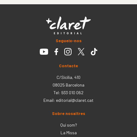
Segueix-nos
Contacte
C/Sicília, 410
08025 Barcelona
Tel: 933 010 062
Email:
editorial@claret.cat
Sobre nosaltres
Qui som?
La Missa