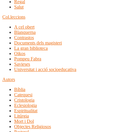
Regal
Salut
Col.leccions
A cel obert
Blanquerna
Contrastos
Documents dels magisteri
La gran biblioteca
Oikos
Pompeu Fabra
Savieses
Universitat i acció socioeducativa
Autors
Bíblia
Catequesi
Cristologia
Eclesiologia
Espiritualitat
Litúrgia
Mort i Dol
Objectes Religiosos
Pastoral