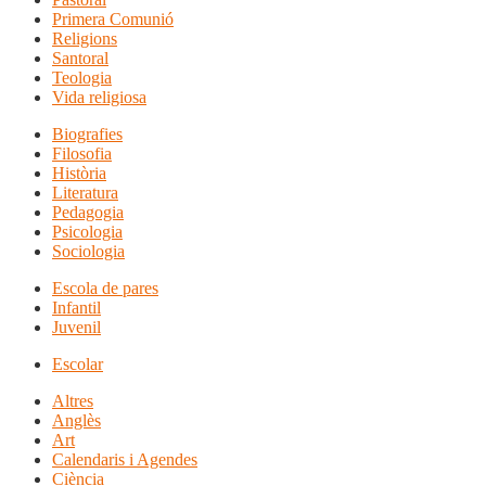
Primera Comunió
Religions
Santoral
Teologia
Vida religiosa
Biografies
Filosofia
Història
Literatura
Pedagogia
Psicologia
Sociologia
Escola de pares
Infantil
Juvenil
Escolar
Altres
Anglès
Art
Calendaris i Agendes
Ciència