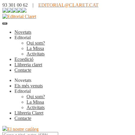
93 301 00 62 |
EDITORIAL@CLARET.CAT
Novetats
Editorial
Qui som?
La Missa
Activitats
Ecoedició
Llibreria claret
Contacte
Novetats
Els més venuts
Editorial
Qui som?
La Missa
Activitats
Llibreria Claret
Contacte
El nostre catàleg