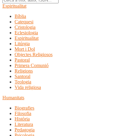
Espiritualitat
Bíblia
Catequesi
Cristologia
Eclesiologia
Espiritualitat
Litúrgia
Mort i Dol
Objectes Religiosos
Pastoral
Primera Comunió
Religions
Santoral
Teologia
Vida religiosa
Humanitats
Biografies
Filosofia
Història
Literatura
Pedagogia
Psicologia