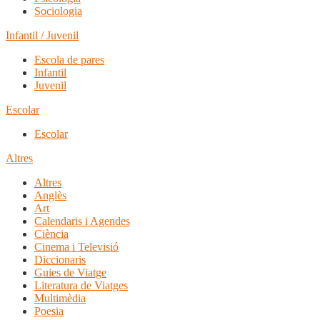
Sociologia
Infantil / Juvenil
Escola de pares
Infantil
Juvenil
Escolar
Escolar
Altres
Altres
Anglès
Art
Calendaris i Agendes
Ciència
Cinema i Televisió
Diccionaris
Guies de Viatge
Literatura de Viatges
Multimèdia
Poesia