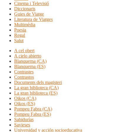
Cinema i Televisió
Diccionaris
Guies de Viatge
Literatura de Viatges
Multimèdia
Poesia
Regal
Salut
A cel obert
A cielo abierto
Blanquerna (CA)
Blanquerna (ES)
Contrastes
Contrastos
Documents dels magisteri
La gran biblioteca (CA)
La gran biblioteca (ES)
Oikos (CA)
Oikos (ES)
Pompeu Fabra (CA)
Pompeu Fabra (ES)
Sabidurías
Savieses
Universidad y acción socioeducativa