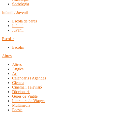
Sociologia
Infantil / Juvenil
Escola de pares
Infantil
Juvenil
Escolar
Escolar
Altres
Altres
Anglès
Art
Calendaris i Agendes
Ciència
Cinema i Televisió
Diccionaris
Guies de Viatge
Literatura de Viatges
Multimèdia
Poesia