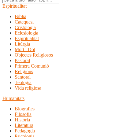
Espiritualitat
Bíblia
Catequesi
Cristologia
Eclesiologia
Espiritualitat
Litúrgia
Mort i Dol
Objectes Religiosos
Pastoral
Primera Comunió
Religions
Santoral
Teologia
Vida religiosa
Humanitats
Biografies
Filosofia
Història
Literatura
Pedagogia
Psicologia