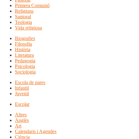
Primera Comunió
Religions
Santoral
Teologia
Vida religiosa
Biografies
Filosofia
Història
Literatura
Pedagogia
Psicologia
Sociologia
Escola de pares
Infantil
Juvenil
Escolar
Altres
Anglès
Art
Calendaris i Agendes
Ciència