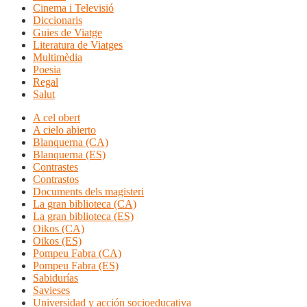
Cinema i Televisió
Diccionaris
Guies de Viatge
Literatura de Viatges
Multimèdia
Poesia
Regal
Salut
A cel obert
A cielo abierto
Blanquerna (CA)
Blanquerna (ES)
Contrastes
Contrastos
Documents dels magisteri
La gran biblioteca (CA)
La gran biblioteca (ES)
Oikos (CA)
Oikos (ES)
Pompeu Fabra (CA)
Pompeu Fabra (ES)
Sabidurías
Savieses
Universidad y acción socioeducativa