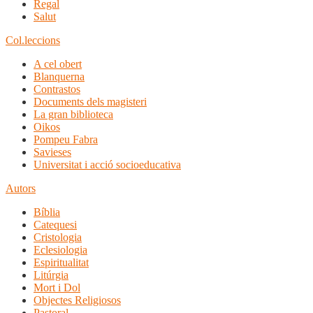
Regal
Salut
Col.leccions
A cel obert
Blanquerna
Contrastos
Documents dels magisteri
La gran biblioteca
Oikos
Pompeu Fabra
Savieses
Universitat i acció socioeducativa
Autors
Bíblia
Catequesi
Cristologia
Eclesiologia
Espiritualitat
Litúrgia
Mort i Dol
Objectes Religiosos
Pastoral