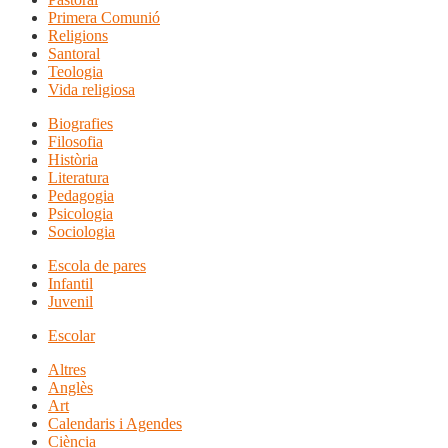
Primera Comunió
Religions
Santoral
Teologia
Vida religiosa
Biografies
Filosofia
Història
Literatura
Pedagogia
Psicologia
Sociologia
Escola de pares
Infantil
Juvenil
Escolar
Altres
Anglès
Art
Calendaris i Agendes
Ciència