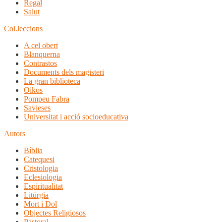
Regal
Salut
Col.leccions
A cel obert
Blanquerna
Contrastos
Documents dels magisteri
La gran biblioteca
Oikos
Pompeu Fabra
Savieses
Universitat i acció socioeducativa
Autors
Bíblia
Catequesi
Cristologia
Eclesiologia
Espiritualitat
Litúrgia
Mort i Dol
Objectes Religiosos
Pastoral