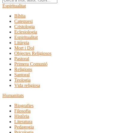
Espiritualitat
Bíblia
Catequesi
Cristologia
Eclesiologia
Espiritualitat
Litúrgia
Mort i Dol
Objectes Religiosos
Pastoral
Primera Comunió
Religions
Santoral
Teologia
Vida religiosa
Humanitats
Biografies
Filosofia
Història
Literatura
Pedagogia
Psicologia