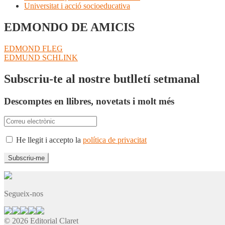
Universitat i acció socioeducativa
EDMONDO DE AMICIS
Navegació
Entrada
EDMOND FLEG
anterior:
Pròxima
EDMUND SCHLINK
d'entrades
entrada:
Subscriu-te al nostre butlletí setmanal
Descomptes en llibres, novetats i molt més
He llegit i accepto la
política de privacitat
Segueix-nos
© 2026 Editorial Claret