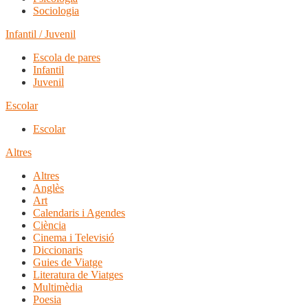
Sociologia
Infantil / Juvenil
Escola de pares
Infantil
Juvenil
Escolar
Escolar
Altres
Altres
Anglès
Art
Calendaris i Agendes
Ciència
Cinema i Televisió
Diccionaris
Guies de Viatge
Literatura de Viatges
Multimèdia
Poesia