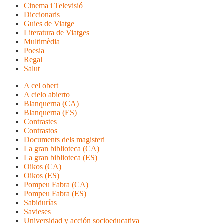
Cinema i Televisió
Diccionaris
Guies de Viatge
Literatura de Viatges
Multimèdia
Poesia
Regal
Salut
A cel obert
A cielo abierto
Blanquerna (CA)
Blanquerna (ES)
Contrastes
Contrastos
Documents dels magisteri
La gran biblioteca (CA)
La gran biblioteca (ES)
Oikos (CA)
Oikos (ES)
Pompeu Fabra (CA)
Pompeu Fabra (ES)
Sabidurías
Savieses
Universidad y acción socioeducativa