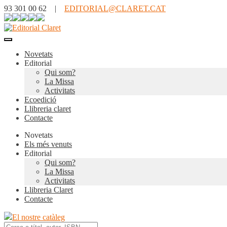
93 301 00 62 |
EDITORIAL@CLARET.CAT
Novetats
Editorial
Qui som?
La Missa
Activitats
Ecoedició
Llibreria claret
Contacte
Novetats
Els més venuts
Editorial
Qui som?
La Missa
Activitats
Llibreria Claret
Contacte
El nostre catàleg