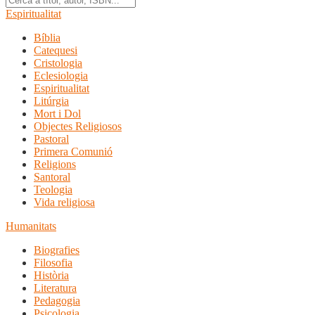
Espiritualitat
Bíblia
Catequesi
Cristologia
Eclesiologia
Espiritualitat
Litúrgia
Mort i Dol
Objectes Religiosos
Pastoral
Primera Comunió
Religions
Santoral
Teologia
Vida religiosa
Humanitats
Biografies
Filosofia
Història
Literatura
Pedagogia
Psicologia