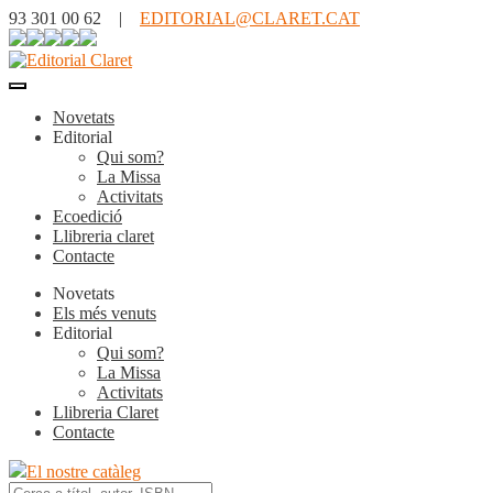
93 301 00 62 |
EDITORIAL@CLARET.CAT
Novetats
Editorial
Qui som?
La Missa
Activitats
Ecoedició
Llibreria claret
Contacte
Novetats
Els més venuts
Editorial
Qui som?
La Missa
Activitats
Llibreria Claret
Contacte
El nostre catàleg