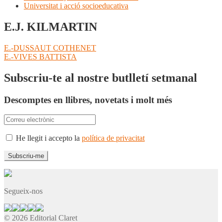
Universitat i acció socioeducativa
E.J. KILMARTIN
Navegació
Entrada
E.-DUSSAUT COTHENET
anterior:
Pròxima
E.-VIVES BATTISTA
d'entrades
entrada:
Subscriu-te al nostre butlletí setmanal
Descomptes en llibres, novetats i molt més
He llegit i accepto la
política de privacitat
Segueix-nos
© 2026 Editorial Claret