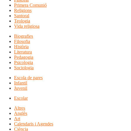
Primera Comunió
Religions
Santoral
Teologia
Vida religiosa
Biografies
Filosofia
Història
Literatura
Pedagogia
Psicologia
Sociologia
Escola de pares
Infantil
Juvenil
Escolar
Altres
Anglès
Art
Calendaris i Agendes
Ciència