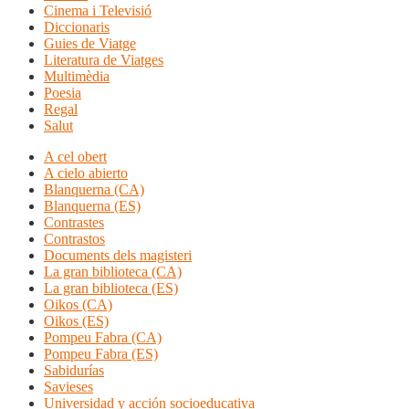
Cinema i Televisió
Diccionaris
Guies de Viatge
Literatura de Viatges
Multimèdia
Poesia
Regal
Salut
A cel obert
A cielo abierto
Blanquerna (CA)
Blanquerna (ES)
Contrastes
Contrastos
Documents dels magisteri
La gran biblioteca (CA)
La gran biblioteca (ES)
Oikos (CA)
Oikos (ES)
Pompeu Fabra (CA)
Pompeu Fabra (ES)
Sabidurías
Savieses
Universidad y acción socioeducativa