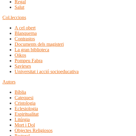
Regal
Salut
Col.leccions
A cel obert
Blanquerna
Contrastos
Documents dels magisteri
La gran biblioteca
Oikos
Pompeu Fabra
Savieses
Universitat i acció socioeducativa
Autors
Bíblia
Catequesi
Cristologia
Eclesiologia
Espiritualitat
Litúrgia
Mort i Dol
Objectes Religiosos
Pastoral