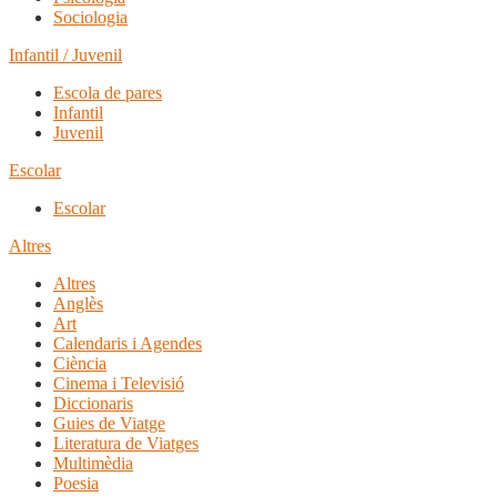
Sociologia
Infantil / Juvenil
Escola de pares
Infantil
Juvenil
Escolar
Escolar
Altres
Altres
Anglès
Art
Calendaris i Agendes
Ciència
Cinema i Televisió
Diccionaris
Guies de Viatge
Literatura de Viatges
Multimèdia
Poesia