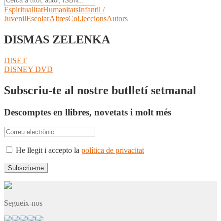
Espiritualitat
Humanitats
Infantil /
Juvenil
Escolar
Altres
Col.leccions
Autors
DISMAS ZELENKA
Navegació
Entrada
DISET
anterior:
Pròxima
DISNEY DVD
d'entrades
entrada:
Subscriu-te al nostre butlletí setmanal
Descomptes en llibres, novetats i molt més
He llegit i accepto la
política de privacitat
Segueix-nos