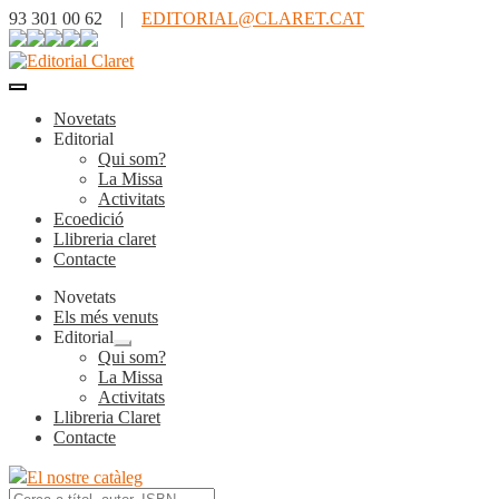
93 301 00 62 |
EDITORIAL@CLARET.CAT
Novetats
Editorial
Qui som?
La Missa
Activitats
Ecoedició
Llibreria claret
Contacte
Novetats
Els més venuts
Editorial
Expandeix
Qui som?
el
La Missa
menú
Activitats
secundari
Llibreria Claret
Contacte
El nostre catàleg