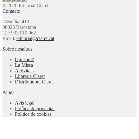
© 2026 Editorial Claret
Contacte
C/Sicília, 410
08025 Barcelona
Tel: 933 010 062
Email:
editorial@claret.cat
Sobre nosaltres
Qui som?
La Missa
Activitats
Llibreria Claret
Distribuïdora Claret
Ajuda
Avís legal
Política de privacitat
Política de cookies