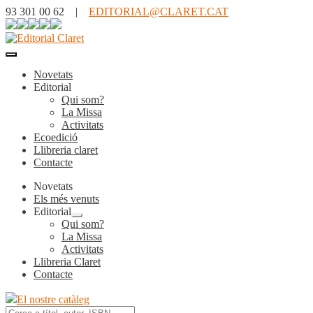
93 301 00 62 |
EDITORIAL@CLARET.CAT
Novetats
Editorial
Qui som?
La Missa
Activitats
Ecoedició
Llibreria claret
Contacte
Novetats
Els més venuts
Editorial
Expandeix
Qui som?
el
La Missa
menú
Activitats
secundari
Llibreria Claret
Contacte
El nostre catàleg