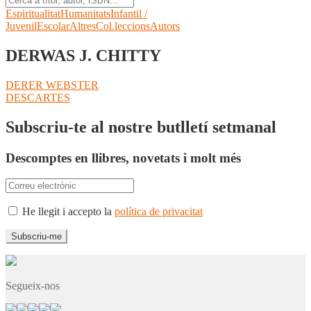
Espiritualitat
Humanitats
Infantil /
Juvenil
Escolar
Altres
Col.leccions
Autors
DERWAS J. CHITTY
Navegació
Entrada
DERER WEBSTER
anterior:
Pròxima
DESCARTES
d'entrades
entrada:
Subscriu-te al nostre butlletí setmanal
Descomptes en llibres, novetats i molt més
He llegit i accepto la
política de privacitat
Segueix-nos