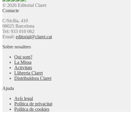
© 2026 Editorial Claret
Contacte
C/Sicília, 410
08025 Barcelona
Tel: 933 010 062
Email:
editorial@claret.cat
Sobre nosaltres
Qui som?
La Missa
Activitats
Llibreria Claret
Distribuïdora Claret
Ajuda
Avís legal
Política de privacitat
Política de cookies