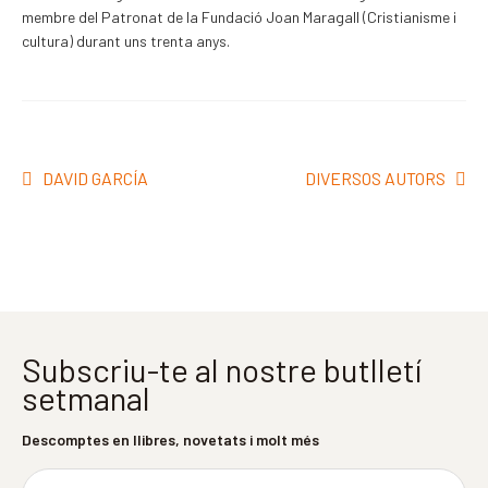
membre del Patronat de la Fundació Joan Maragall (Cristianisme i
cultura) durant uns trenta anys.
Navegació
Entrada
Pròxima
DAVID GARCÍA
DIVERSOS AUTORS
d'entrades
anterior:
entrada:
Subscriu-te al nostre butlletí
setmanal
Descomptes en llibres, novetats i molt més