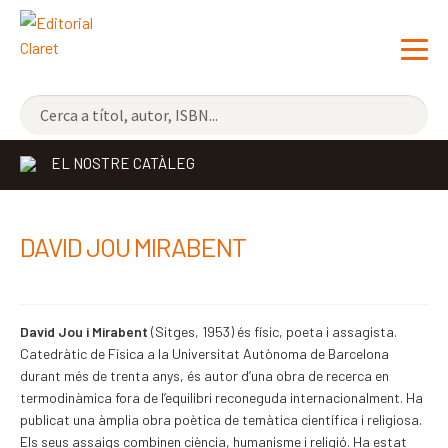
NOVETATS
EL NOSTRE CATÀLEG
ELS MÉS VENUTS
EDITORIAL
Exp
DAVID JOU MIRABENT
el
LLIBRERIA CLARET
me
CONTACTE
sec
David Jou i Mirabent
(Sitges, 1953) és físic, poeta i assagista.
Catedràtic de Física a la Universitat Autònoma de Barcelona
durant més de trenta anys, és autor d’una obra de recerca en
termodinàmica fora de l’equilibri reconeguda internacionalment. Ha
publicat una àmplia obra poètica de temàtica científica i religiosa.
Els seus assaigs combinen ciència, humanisme i religió. Ha estat