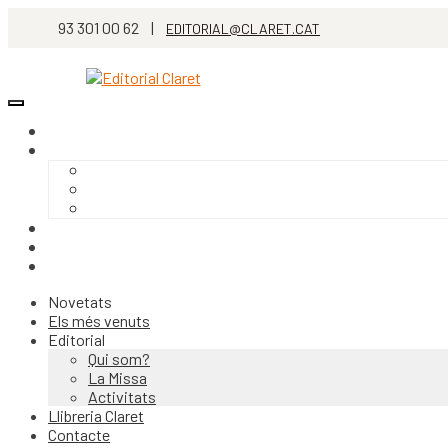
93 301 00 62 |
EDITORIAL@CLARET.CAT
Novetats
Els més venuts
Editorial
Qui som?
La Missa
Activitats
Llibreria Claret
Contacte