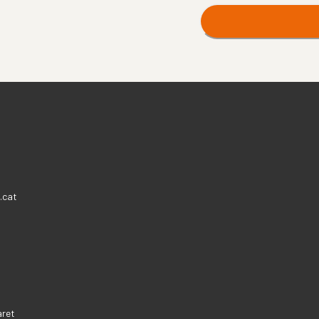
.cat
aret