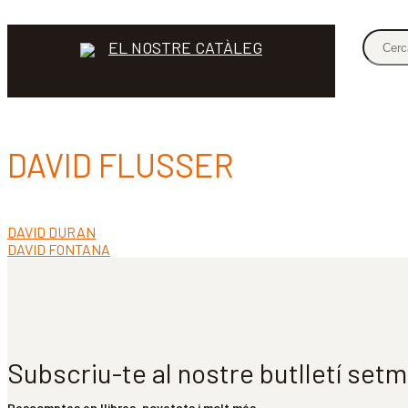
EL NOSTRE CATÀLEG
DAVID FLUSSER
Entrada
DAVID DURAN
Navegació
anterior:
Pròxima
DAVID FONTANA
d'entrades
entrada:
Subscriu-te al nostre butlletí set
Descomptes en llibres, novetats i molt més