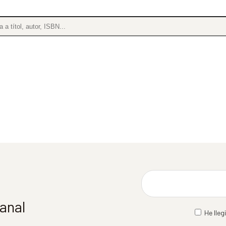
manal
He lleg