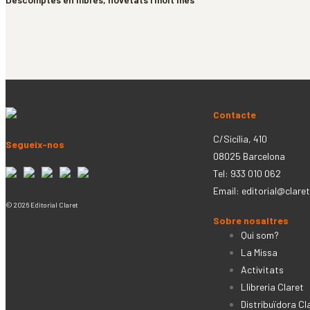
Contacte
C/Sicília, 410
Segueix-nos
08025 Barcelona
Tel: 933 010 062
Email:
editorial@claret
© 2026 Editorial Claret
Sobre nosaltres
Qui som?
La Missa
Activitats
Llibreria Claret
Distribuïdora Cl